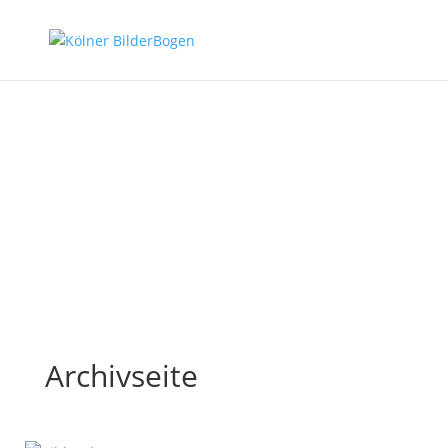
Kölner BilderBogen Ausgabe
August 2026
Am kommenden Mittwoch erscheint die neue Print-
Ausgabe des Kölner BilderBogen. Viel Spaß beim digitalen
Blättern.
Lesen Sie mehr
Archivseite