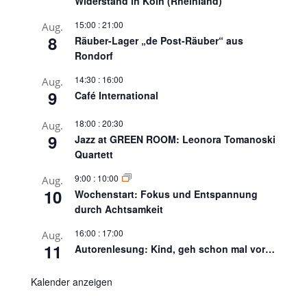
Widerstand in Köln (Rheinland)
15:00
:
21:00
Aug.
8
Räuber-Lager „de Post-Räuber“ aus
Rondorf
14:30
:
16:00
Aug.
9
Café International
18:00
:
20:30
Aug.
9
Jazz at GREEN ROOM: Leonora Tomanoski
Quartett
9:00
:
10:00
Aug.
10
Wochenstart: Fokus und Entspannung
durch Achtsamkeit
16:00
:
17:00
Aug.
11
Autorenlesung: Kind, geh schon mal vor…
Kalender anzeigen