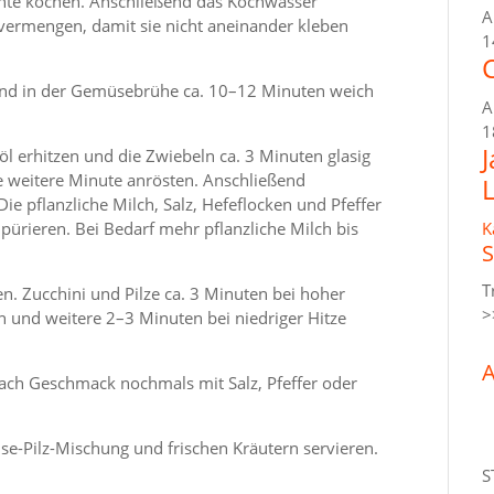
nte kochen. Anschließend das Kochwasser
A
 vermengen, damit sie nicht aneinander kleben
1
C
 und in der Gemüsebrühe ca. 10–12 Minuten weich
A
1
l erhitzen und die Zwiebeln ca. 3 Minuten glasig
 weitere Minute anrösten. Anschließend
pflanzliche Milch, Salz, Hefeflocken und Pfeffer
pürieren. Bei Bedarf mehr pflanzliche Milch bis
K
S
T
en. Zucchini und Pilze ca. 3 Minuten bei hoher
>
 und weitere 2–3 Minuten bei niedriger Hitze
A
ach Geschmack nochmals mit Salz, Pfeffer oder
e-Pilz-Mischung und frischen Kräutern servieren.
S