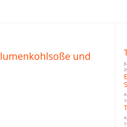
 Blumenkohlsoße und
J
2
A
1
A
1