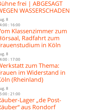
Bühne frei | ABGESAGT
WEGEN WASSERSCHADEN
ug.
8
4:00
:
16:00
Vom Klassenzimmer zum
Hörsaal, Radfahrt zum
Frauenstudium in Köln
ug.
8
4:00
:
17:00
Werkstatt zum Thema:
Frauen im Widerstand in
Köln (Rheinland)
ug.
8
5:00
:
21:00
Räuber-Lager „de Post-
Räuber“ aus Rondorf