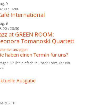
ug.
9
4:30
:
16:00
afé International
ug.
9
8:00
:
20:30
Jazz at GREEN ROOM:
Leonora Tomanoski Quartett
alender anzeigen
ie haben einen Termin für uns?
ragen Sie ihn einfach in unser
Formular ein
>>
ktuelle Ausgabe
TARTSEITE