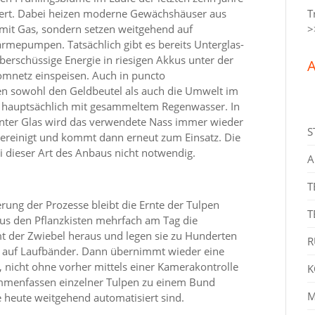
isiert. Dabei heizen moderne Gewächshäuser aus
T
it Gas, sondern setzen weitgehend auf
>
mepumpen. Tatsächlich gibt es bereits Unterglas-
berschüssige Energie in riesigen Akkus unter der
A
romnetz einspeisen. Auch in puncto
n sowohl den Geldbeutel als auch die Umwelt im
 hauptsächlich mit gesammeltem Regenwasser. In
ter Glas wird das verwendete Nass immer wieder
S
t gereinigt und kommt dann erneut zum Einsatz. Die
i dieser Art des Anbaus nicht notwendig.
A
T
erung der Prozesse bleibt die Ernte der Tulpen
T
aus den Pflanzkisten mehrfach am Tag die
mt der Zwiebel heraus und legen sie zu Hunderten
R
r auf Laufbänder. Dann übernimmt wieder eine
 nicht ohne vorher mittels einer Kamerakontrolle
K
ammenfassen einzelner Tulpen zu einem Bund
M
e heute weitgehend automatisiert sind.