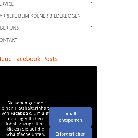
ERVICE
ARRIERE BEIM KÖLNER BILDERBOGEN
BER UNS
ONTAKT
eue Facebook Posts
Sie sehen gerade
einen Platzhalterinhalt
von
Facebook
. Um auf
Inhalt
den eigentlichen
entsperren
Inhalt zuzugreifen,
klicken Sie auf die
Erforderlichen
Schaltfläche unten.