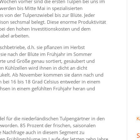
Wochen vorher sind die ersten Tulpen bei uns im
 werden bis Mitte Mai in spezialisierten
 von der Tulpenzwiebel bis zur Blüte. Jeder
son sechsmal belegt. Diese enorme Produktivität
 bei den hohen Investitionskosten und dem
abel arbeiten.
chbetriebe, d.h. sie pflanzen im Herbst
 sie nach der Blüte im Frühjahr im Sommer
te und Größe genau sortiert, gesäubert und
en Kühlzellen wird ihnen in dicht an dicht
egaukelt. Ab November kommen sie dann nach und
n bei 16 bis 18 Grad Celsius entweder in einem
hsen in einem gefühlten Frühjahr heran und
del für die niederländischen Tulpengärtner in den
K
eworden. 85 Prozent der frischen, saisonalen
e Nachfrage auch in diesem Segment zu
S
ten Frühlingsblume im Laufe der letzten zehn Jahre