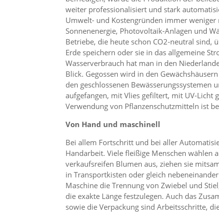
weiter professionalisiert und stark automat
Umwelt- und Kostengründen immer weniger m
Sonnenenergie, Photovoltaik-Anlagen und Wär
Betriebe, die heute schon CO2-neutral sind, ü
Erde speichern oder sie in das allgemeine St
Wasserverbrauch hat man in den Niederlande
Blick. Gegossen wird in den Gewächshäusern
den geschlossenen Bewässerungssystemen un
aufgefangen, mit Vlies gefiltert, mit UV-Lich
Verwendung von Pflanzenschutzmitteln ist be
Von Hand und maschinell
Bei allem Fortschritt und bei aller Automatisi
Handarbeit. Viele fleißige Menschen wählen 
verkaufsreifen Blumen aus, ziehen sie mitsa
in Transportkisten oder gleich nebeneinande
Maschine die Trennung von Zwiebel und Stiel,
die exakte Länge festzulegen. Auch das Zus
sowie die Verpackung sind Arbeitsschritte, di