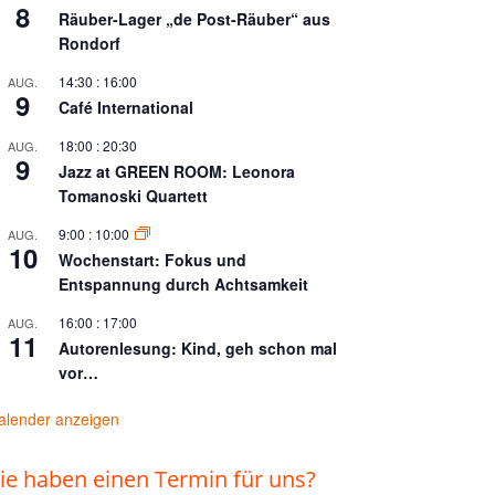
8
Räuber-Lager „de Post-Räuber“ aus
Rondorf
14:30
:
16:00
AUG.
9
Café International
18:00
:
20:30
AUG.
9
Jazz at GREEN ROOM: Leonora
Tomanoski Quartett
9:00
:
10:00
AUG.
10
Wochenstart: Fokus und
Entspannung durch Achtsamkeit
16:00
:
17:00
AUG.
11
Autorenlesung: Kind, geh schon mal
vor…
alender anzeigen
ie haben einen Termin für uns?