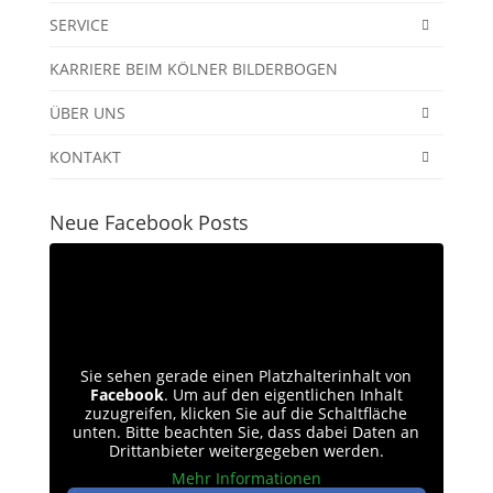
SERVICE
KARRIERE BEIM KÖLNER BILDERBOGEN
ÜBER UNS
KONTAKT
Neue Facebook Posts
Sie sehen gerade einen Platzhalterinhalt von
Facebook
. Um auf den eigentlichen Inhalt
zuzugreifen, klicken Sie auf die Schaltfläche
unten. Bitte beachten Sie, dass dabei Daten an
Drittanbieter weitergegeben werden.
Mehr Informationen