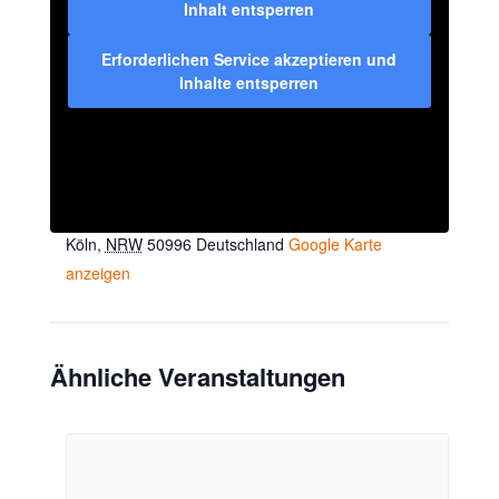
Inhalt entsperren
Erforderlichen Service akzeptieren und
Inhalte entsperren
VERANSTALTUNGSORT
Villa AWO
Walther-Rathenau-Str. 9
Köln
,
NRW
50996
Deutschland
Google Karte
anzeigen
Ähnliche Veranstaltungen