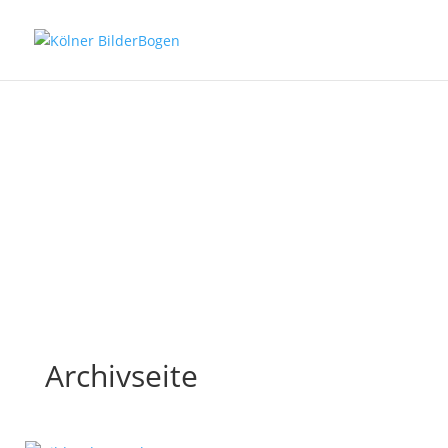
Kölner BilderBogen Ausgabe
August 2026
Am kommenden Mittwoch erscheint die neue Print-
Ausgabe des Kölner BilderBogen. Viel Spaß beim digitalen
Blättern.
Lesen Sie mehr
Archivseite