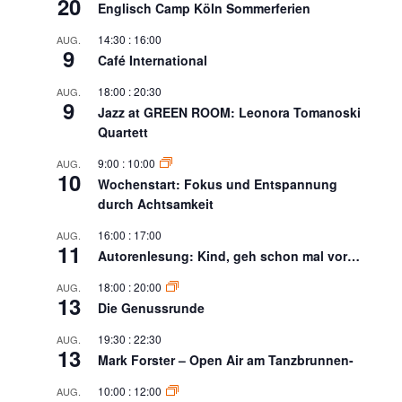
20
Englisch Camp Köln Sommerferien
14:30
:
16:00
AUG.
9
Café International
18:00
:
20:30
AUG.
9
Jazz at GREEN ROOM: Leonora Tomanoski
Quartett
9:00
:
10:00
AUG.
10
Wochenstart: Fokus und Entspannung
durch Achtsamkeit
16:00
:
17:00
AUG.
11
Autorenlesung: Kind, geh schon mal vor…
18:00
:
20:00
AUG.
13
Die Genussrunde
19:30
:
22:30
AUG.
13
Mark Forster – Open Air am Tanzbrunnen-
10:00
:
12:00
AUG.