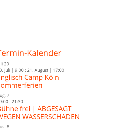
Termin-Kalender
uli
20
0. Juli | 9:00
:
21. August | 17:00
Englisch Camp Köln
Sommerferien
ug.
7
9:00
:
21:30
Bühne frei | ABGESAGT
WEGEN WASSERSCHADEN
ug.
8