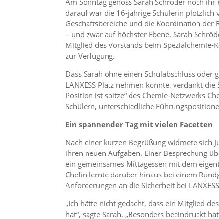
Am Sonntag genoss Sarah Schröder noch ihr 
darauf war die 16-jährige Schülerin plötzlich 
Geschäftsbereiche und die Koordination der
– und zwar auf höchster Ebene. Sarah Schr
Mitglied des Vorstands beim Spezialchemie-Kon
zur Verfügung.
Dass Sarah ohne einen Schulabschluss oder ga
LANXESS Platz nehmen konnte, verdankt die S
Position ist spitze“ des Chemie-Netzwerks C
Schülern, unterschiedliche Führungsposition
Ein spannender Tag mit vielen Facetten
Nach einer kurzen Begrüßung widmete sich 
ihren neuen Aufgaben. Einer Besprechung über
ein gemeinsames Mittagessen mit dem eigent
Chefin lernte darüber hinaus bei einem Rund
Anforderungen an die Sicherheit bei LANXES
„Ich hätte nicht gedacht, dass ein Mitglied d
hat“, sagte Sarah. „Besonders beeindruckt ha