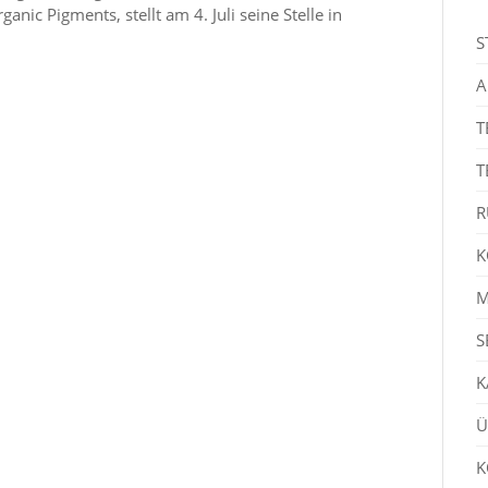
ganic Pigments, stellt am 4. Juli seine Stelle in
S
A
T
T
R
K
M
S
K
Ü
K