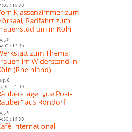
4:00
:
16:00
Vom Klassenzimmer zum
Hörsaal, Radfahrt zum
Frauenstudium in Köln
ug.
8
4:00
:
17:00
Werkstatt zum Thema:
Frauen im Widerstand in
Köln (Rheinland)
ug.
8
5:00
:
21:00
Räuber-Lager „de Post-
Räuber“ aus Rondorf
ug.
9
4:30
:
16:00
afé International