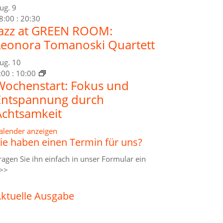
ug.
9
8:00
:
20:30
Jazz at GREEN ROOM:
Leonora Tomanoski Quartett
ug.
10
:00
:
10:00
Wochenstart: Fokus und
Entspannung durch
Achtsamkeit
alender anzeigen
ie haben einen Termin für uns?
ragen Sie ihn einfach in unser
Formular ein
>>
ktuelle Ausgabe