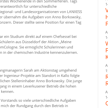
erstes Wochenende in den Sommerferien. Tags
1
verantwortlich für unterschiedliche
 Regional- und Landesorganisationen von LANXESS
öder übernahm die Aufgaben von Anno Borkowsky,
zern. Dieser stellte seine Position für einen Tag
A
r ein Studium direkt auf einem Chefsessel bei
1
chülerin aus Düsseldorf der Aktion „Meine
hemCologne. Sie ermöglicht Schülerinnen und
en in der chemischen Industrie kennenzulernen.
A
Jungmanagerin Sarah am Aktionstag umgehend
1
 Ingenieur-Projekte am Standort in Kallo folgte
lichen Stelleninhaber Anno Borkowsky. Die junge
gang in einem Leverkusener Betrieb die hohen
S kennen.
A
1
es Vorstands so viele unterschiedliche Aufgaben
C
t mich der Rundgang durch den Betrieb in