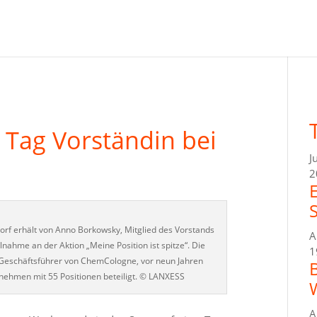
n Tag Vorständin bei
J
2
orf erhält von Anno Borkowsky, Mitglied des Vorstands
A
lnahme an der Aktion „Meine Position ist spitze“. Die
1
, Geschäftsführer von ChemCologne, vor neun Jahren
rnehmen mit 55 Positionen beteiligt. © LANXESS
A