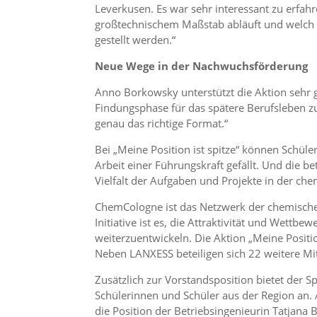
Leverkusen. Es war sehr interessant zu erfah
großtechnischem Maßstab abläuft und welch 
gestellt werden.“
Neue Wege in der Nachwuchsförderung
Anno Borkowsky unterstützt die Aktion sehr g
Findungsphase für das spätere Berufsleben z
genau das richtige Format.“
Bei „Meine Position ist spitze“ können Schül
Arbeit einer Führungskraft gefällt. Und die b
Vielfalt der Aufgaben und Projekte in der che
ChemCologne ist das Netzwerk der chemischen
Initiative ist es, die Attraktivität und Wettb
weiterzuentwickeln. Die Aktion „Meine Position
Neben LANXESS beteiligen sich 22 weitere M
Zusätzlich zur Vorstandsposition bietet der S
Schülerinnen und Schüler aus der Region an.
die Position der Betriebsingenieurin Tatjana 