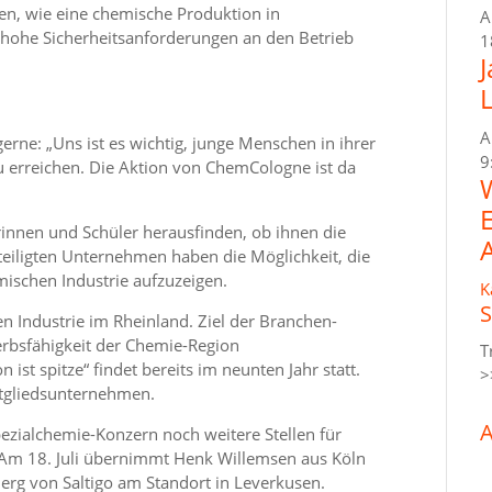
ren, wie eine chemische Produktion in
A
hohe Sicherheitsanforderungen an den Betrieb
1
A
erne: „Uns ist es wichtig, junge Menschen in ihrer
9
u erreichen. Die Aktion von ChemCologne ist da
erinnen und Schüler herausfinden, ob ihnen die
eteiligten Unternehmen haben die Möglichkeit, die
mischen Industrie aufzuzeigen.
K
S
 Industrie im Rheinland. Ziel der Branchen-
ewerbsfähigkeit der Chemie-Region
T
 ist spitze“ findet bereits im neunten Jahr statt.
>
itgliedsunternehmen.
A
pezialchemie-Konzern noch weitere Stellen für
 Am 18. Juli übernimmt Henk Willemsen aus Köln
Berg von Saltigo am Standort in Leverkusen.