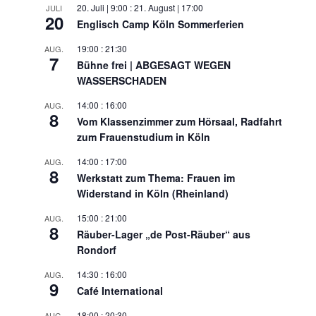
20. Juli | 9:00
:
21. August | 17:00
JULI
20
Englisch Camp Köln Sommerferien
19:00
:
21:30
AUG.
7
Bühne frei | ABGESAGT WEGEN
WASSERSCHADEN
14:00
:
16:00
AUG.
8
Vom Klassenzimmer zum Hörsaal, Radfahrt
zum Frauenstudium in Köln
14:00
:
17:00
AUG.
8
Werkstatt zum Thema: Frauen im
Widerstand in Köln (Rheinland)
15:00
:
21:00
AUG.
8
Räuber-Lager „de Post-Räuber“ aus
Rondorf
14:30
:
16:00
AUG.
9
Café International
18:00
:
20:30
AUG.