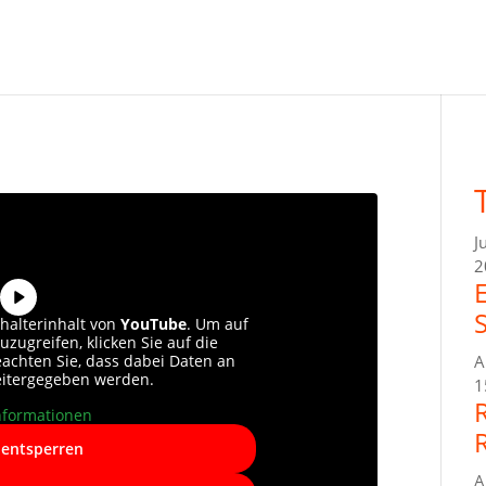
J
2
halterinhalt von
YouTube
. Um auf
uzugreifen, klicken Sie auf die
beachten Sie, dass dabei Daten an
A
eitergegeben werden.
1
nformationen
 entsperren
A