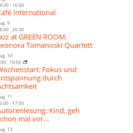
4:30
:
16:00
afé International
ug.
9
8:00
:
20:30
Jazz at GREEN ROOM:
Leonora Tomanoski Quartett
ug.
10
:00
:
10:00
Wochenstart: Fokus und
Entspannung durch
Achtsamkeit
ug.
11
6:00
:
17:00
Autorenlesung: Kind, geh
schon mal vor…
ug.
13