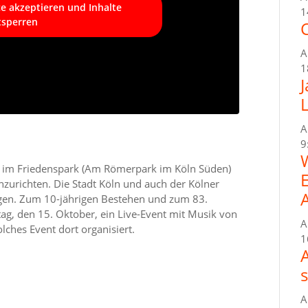
ce akzeptieren und Inhalte
1
tsperren
C
A
1
A
9
t, im Friedenspark (Am Römerpark im Köln Süden)
zurichten. Die Stadt Köln und auch der Kölner
agen. Zum 10-jährigen Bestehen und zum 83.
g, den 15. Oktober, ein Live-Event mit Musik von
A
lches Event dort organisiert.
1
A