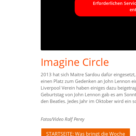
Erforderlichen Servi
en
Imagine Circle
2013 hat sich Maitre Sardou dafür eingesetz
einen Platz zum Gedenken an John Lennon ein
Liverpool Verein haben einiges dazu beigetr
Geburtstag von John Lennon gab es am Sonnta
den Beatles. Jedes Jahr im Oktober wird ein so
Fotos/Video Ralf Perey
STARTSEITE: Was bringt die Woche