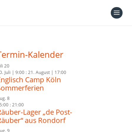
Termin-Kalender
uli
20
0. Juli | 9:00
:
21. August | 17:00
Englisch Camp Köln
Sommerferien
ug.
8
5:00
:
21:00
Räuber-Lager „de Post-
Räuber“ aus Rondorf
ug.
9