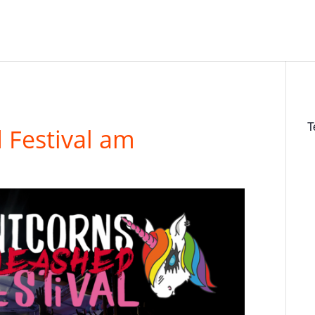
T
 Festival am