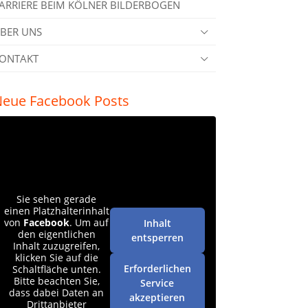
ARRIERE BEIM KÖLNER BILDERBOGEN
BER UNS
ONTAKT
eue Facebook Posts
Sie sehen gerade
einen Platzhalterinhalt
von
Facebook
. Um auf
Inhalt
den eigentlichen
entsperren
Inhalt zuzugreifen,
klicken Sie auf die
Erforderlichen
Schaltfläche unten.
Bitte beachten Sie,
Service
dass dabei Daten an
akzeptieren
Drittanbieter