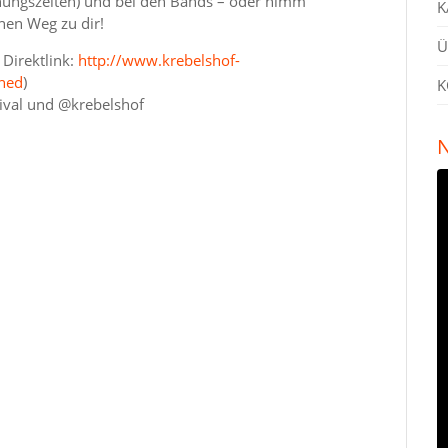
fnungszeiten) und bei den Bands – oder nimm
K
inen Weg zu dir!
Ü
 Direktlink:
http://www.krebelshof-
shed
)
K
ival und @krebelshof
N