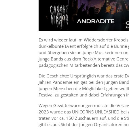
Es wird wieder laut im Widdersdorfer Krebels
dunkelbunte Event erfolgreich auf die Bühne 
und übergeben sie an junge Musikerinnen u
junge Bands aus dem Rock/Alternative Genre 
pädagogischen Mitarbeitenden bereits das 
Die Geschichte: Ursprünglich war das erste Ev
Jahren Pandemie einiges bei den jungen Bands
jungen Menschen die Möglichkeit geben wollte
Festival zu gestalten und dabei Erfahrungen
Wegen Gewitterwarnungen musste die Veranst
2023 wurde das UNICORNS UNLEASHED bei w
traten vor ca. 150 Zuschauern auf, und die 
gibt es aus Sicht der jungen Organisatoren n