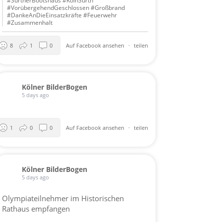
#SürtherBootshaus #KölnSürth
#VorübergehendGeschlossen #Großbrand
#DankeAnDieEinsatzkräfte #Feuerwehr
#Zusammenhalt
8
1
0
Auf Facebook ansehen
·
teilen
Kölner BilderBogen
5 days ago
1
0
0
Auf Facebook ansehen
·
teilen
Kölner BilderBogen
5 days ago
Olympiateilnehmer im Historischen
Rathaus empfangen