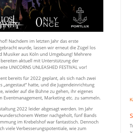
hof! Nachdem im letzten Jahr das erste
gebracht wurde, lassen wir erneut die Zügel los
nd Musiker aus Köln und Umgebung! Mehrere
bereiten aktuell mit Unterstützung der
zweite UNICORNS UNLEASHED FESTIVAL vor!
ent bereits für 2022 geplant, als sich nach zwei
 „angestaut“ hatte, und die Jugendeinrichtung
, wieder auf die Bühne zu gehen, ihr eigenes
 im Eventmanagement, Marketing etc. zu sammeln.
K
altung 2022 leider abgesagt werden. Im Jahr
S
underschönem Wetter nachgeholt, fünf Bands
Stimmung im Krebelshof war fantastisch. Dennoch
T
och viele Verbesserungspotentiale, wie zum
>