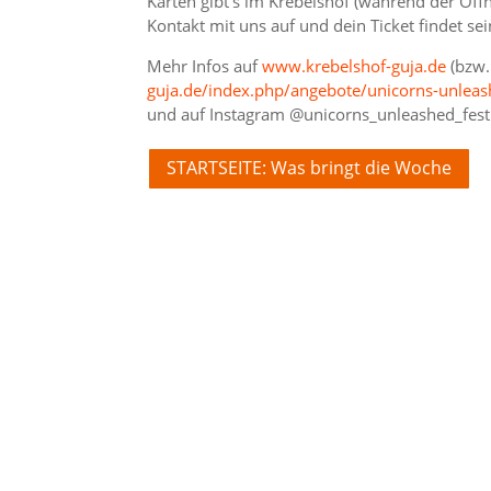
Karten gibt’s im Krebelshof (während der Öf
Kontakt mit uns auf und dein Ticket findet se
Mehr Infos auf
www.krebelshof-guja.de
(bzw.
guja.de/index.php/angebote/unicorns-unlea
und auf Instagram @unicorns_unleashed_fest
STARTSEITE: Was bringt die Woche