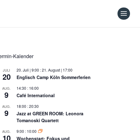
ermin-Kalender
20. Juli | 9:00
:
21. August | 17:00
JULI
20
Englisch Camp Köln Sommerferien
14:30
:
16:00
AUG.
9
Café International
18:00
:
20:30
AUG.
9
Jazz at GREEN ROOM: Leonora
Tomanoski Quartett
9:00
:
10:00
AUG.
10
Wochenstart: Fokus und