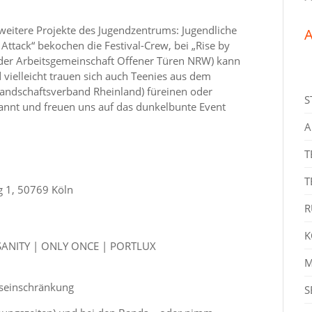
weitere Projekte des Jugendzentrums: Jugendliche
A
Attack“ bekochen die Festival-Crew, bei „Rise by
ekt der Arbeitsgemeinschaft Offener Türen NRW) kann
d vielleicht trauen sich auch Teenies aus dem
Landschaftsverband Rheinland) füreinen oder
S
annt und freuen uns auf das dunkelbunte Event
A
T
T
g 1, 50769 Köln
R
K
SANITY | ONLY ONCE | PORTLUX
M
rseinschränkung
S