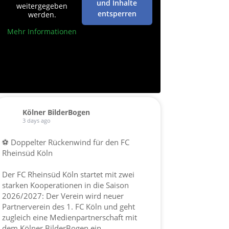
und Inhalte
weitergegeben
entsperren
werden.
Mehr Informationen
Kölner BilderBogen
3 days ago
⚽ Doppelter Rückenwind für den FC
Rheinsüd Köln
Der FC Rheinsüd Köln startet mit zwei
starken Kooperationen in die Saison
2026/2027: Der Verein wird neuer
Partnerverein des 1. FC Köln und geht
zugleich eine Medienpartnerschaft mit
dem Kölner BilderBogen ein.