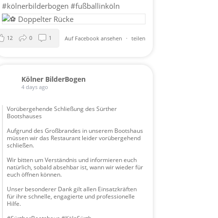
#kölnerbilderbogen
#fußballinköln
12
0
1
Auf Facebook ansehen
·
teilen
Kölner BilderBogen
4 days ago
Vorübergehende Schließung des Sürther
Bootshauses
Aufgrund des Großbrandes in unserem Bootshaus
müssen wir das Restaurant leider vorübergehend
schließen.
Wir bitten um Verständnis und informieren euch
natürlich, sobald absehbar ist, wann wir wieder für
euch öffnen können.
Unser besonderer Dank gilt allen Einsatzkräften
für ihre schnelle, engagierte und professionelle
Hilfe.