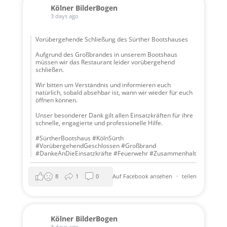
Kölner BilderBogen
3 days ago
Vorübergehende Schließung des Sürther Bootshauses
Aufgrund des Großbrandes in unserem Bootshaus
müssen wir das Restaurant leider vorübergehend
schließen.
Wir bitten um Verständnis und informieren euch
natürlich, sobald absehbar ist, wann wir wieder für euch
öffnen können.
Unser besonderer Dank gilt allen Einsatzkräften für ihre
schnelle, engagierte und professionelle Hilfe.
#SürtherBootshaus #KölnSürth
#VorübergehendGeschlossen #Großbrand
#DankeAnDieEinsatzkräfte #Feuerwehr #Zusammenhalt
8
1
0
Auf Facebook ansehen
·
teilen
Kölner BilderBogen
3 days ago