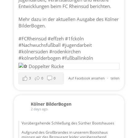
Entwicklungen beim FC Rheinsüd berichten.
Mehr dazu in der aktuellen Ausgabe des Kölner
BilderBogen.
#FCRheinsüd
#effzeh
#1fcköln
#Nachwuchsfußball
#jugendarbeit
#kölnersüden
#rodenkirchen
#kölnerbilderbogen
#fußballinköln
3
0
0
Auf Facebook ansehen
·
teilen
Kölner BilderBogen
2 days ago
Vorübergehende Schließung des Sürther Bootshauses
Aufgrund des Großbrandes in unserem Bootshaus
müssen wir das Restaurant leider vorübergehend