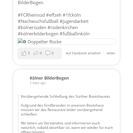
BilderBogen.
#FCRheinsüd
#effzeh
#1fcköln
#Nachwuchsfußball
#jugendarbeit
#kölnersüden
#rodenkirchen
#kölnerbilderbogen
#fußballinköln
3
0
0
Auf Facebook ansehen
·
teilen
Kölner BilderBogen
2 days ago
Vorübergehende Schließung des Sürther Bootshauses
Aufgrund des Großbrandes in unserem Bootshaus
müssen wir das Restaurant leider vorübergehend
schließen.
Wir bitten um Verständnis und informieren euch
natürlich, sobald absehbar ist, wann wir wieder für euch
öffnen können.