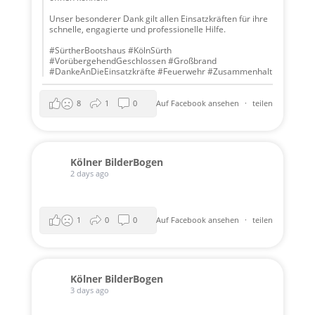
Unser besonderer Dank gilt allen Einsatzkräften für ihre
schnelle, engagierte und professionelle Hilfe.
#SürtherBootshaus #KölnSürth
#VorübergehendGeschlossen #Großbrand
#DankeAnDieEinsatzkräfte #Feuerwehr #Zusammenhalt
8
1
0
Auf Facebook ansehen
·
teilen
Kölner BilderBogen
2 days ago
1
0
0
Auf Facebook ansehen
·
teilen
Kölner BilderBogen
3 days ago