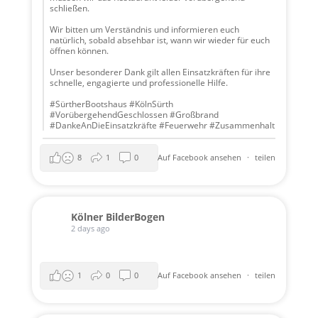
schließen.
Wir bitten um Verständnis und informieren euch
natürlich, sobald absehbar ist, wann wir wieder für euch
öffnen können.
Unser besonderer Dank gilt allen Einsatzkräften für ihre
schnelle, engagierte und professionelle Hilfe.
#SürtherBootshaus #KölnSürth
#VorübergehendGeschlossen #Großbrand
#DankeAnDieEinsatzkräfte #Feuerwehr #Zusammenhalt
8
1
0
Auf Facebook ansehen
·
teilen
Kölner BilderBogen
2 days ago
1
0
0
Auf Facebook ansehen
·
teilen