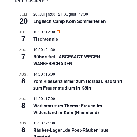
Termin-Kalender
20. Juli | 9:00
:
21. August | 17:00
JULI
20
Englisch Camp Köln Sommerferien
10:00
:
12:00
AUG.
7
Tischtennis
19:00
:
21:30
AUG.
7
Bühne frei | ABGESAGT WEGEN
WASSERSCHADEN
14:00
:
16:00
AUG.
8
Vom Klassenzimmer zum Hörsaal, Radfahrt
zum Frauenstudium in Köln
14:00
:
17:00
AUG.
8
Werkstatt zum Thema: Frauen im
Widerstand in Köln (Rheinland)
15:00
:
21:00
AUG.
8
Räuber-Lager „de Post-Räuber“ aus
Rondorf