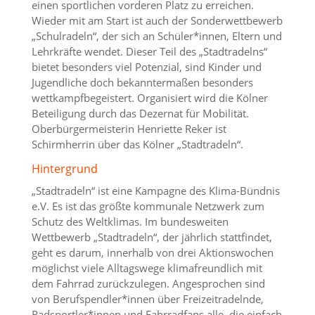
einen sportlichen vorderen Platz zu erreichen.
Wieder mit am Start ist auch der Sonderwettbewerb
„Schulradeln“, der sich an Schüler*innen, Eltern und
Lehrkräfte wendet. Dieser Teil des „Stadtradelns“
bietet besonders viel Potenzial, sind Kinder und
Jugendliche doch bekanntermaßen besonders
wettkampfbegeistert. Organisiert wird die Kölner
Beteiligung durch das Dezernat für Mobilität.
Oberbürgermeisterin Henriette Reker ist
Schirmherrin über das Kölner „Stadtradeln“.
Hintergrund
„Stadtradeln“ ist eine Kampagne des Klima-Bündnis
e.V. Es ist das größte kommunale Netzwerk zum
Schutz des Weltklimas. Im bundesweiten
Wettbewerb „Stadtradeln“, der jährlich stattfindet,
geht es darum, innerhalb von drei Aktionswochen
möglichst viele Alltagswege klimafreundlich mit
dem Fahrrad zurückzulegen. Angesprochen sind
von Berufspendler*innen über Freizeitradelnde,
Radsportler*innen und Fahrradfans alle, die einfach