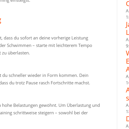
C
A
1
g
t, dass du sofort an deine vorherige Leistung
A
oder Schwimmen – starte mit leichterem Tempo
9
 zu überlasten.
irst du schneller wieder in Form kommen. Dein
A
ass du trotz Pause rasch Fortschritte machst.
1
 an hohe Belastungen gewöhnt. Um Überlastung und
A
1
aining schrittweise steigern – sowohl bei der
A