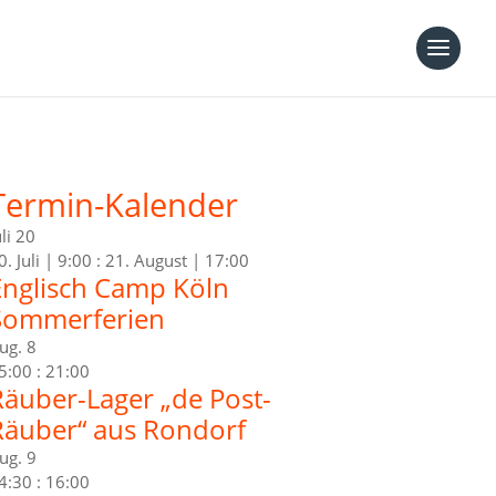
Termin-Kalender
uli
20
0. Juli | 9:00
:
21. August | 17:00
Englisch Camp Köln
Sommerferien
ug.
8
5:00
:
21:00
Räuber-Lager „de Post-
Räuber“ aus Rondorf
ug.
9
4:30
:
16:00