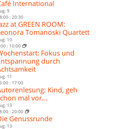
afé International
ug.
9
8:00
:
20:30
Jazz at GREEN ROOM:
Leonora Tomanoski Quartett
ug.
10
:00
:
10:00
Wochenstart: Fokus und
Entspannung durch
Achtsamkeit
ug.
11
6:00
:
17:00
Autorenlesung: Kind, geh
schon mal vor…
ug.
13
8:00
:
20:00
Die Genussrunde
ug.
13