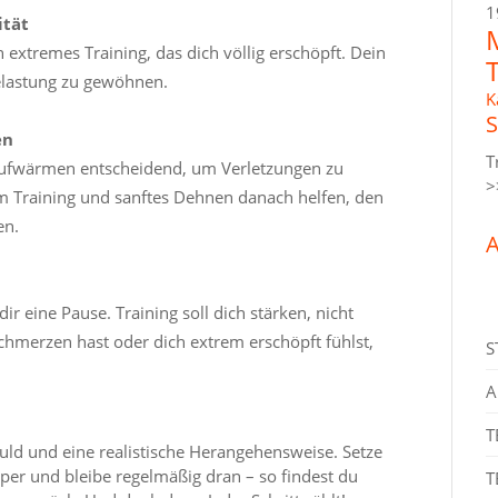
1
ität
n extremes Training, das dich völlig erschöpft. Dein
Belastung zu gewöhnen.
K
S
en
T
 Aufwärmen entscheidend, um Verletzungen zu
>
Training und sanftes Dehnen danach helfen, den
en.
A
ir eine Pause. Training soll dich stärken, nicht
hmerzen hast oder dich extrem erschöpft fühlst,
S
A
T
duld und eine realistische Herangehensweise. Setze
per und bleibe regelmäßig dran – so findest du
T