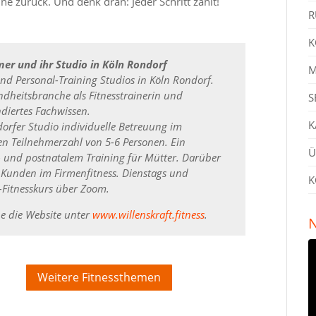
ne zurück. Und denk dran: Jeder Schritt zählt!
R
K
mer und ihr Studio in Köln Rondorf
M
und Personal-Training Studios in Köln Rondorf.
dheitsbranche als Fitnesstrainerin und
S
ndiertes Fachwissen.
K
dorfer Studio individuelle Betreuung im
en Teilnehmerzahl von 5-6 Personen. Ein
Ü
- und postnatalem Training für Mütter. Darüber
t Kunden im Firmenfitness. Dienstags und
K
e-Fitnesskurs über Zoom.
ne die Website unter
www.willenskraft.fitness
.
N
Weitere Fitnessthemen