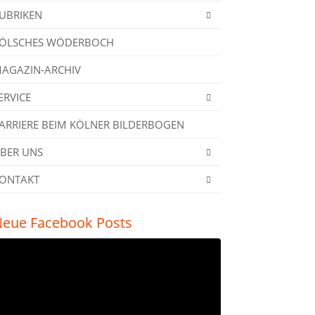
UBRIKEN
ÖLSCHES WÖDERBOCH
AGAZIN-ARCHIV
ERVICE
ARRIERE BEIM KÖLNER BILDERBOGEN
BER UNS
ONTAKT
eue Facebook Posts