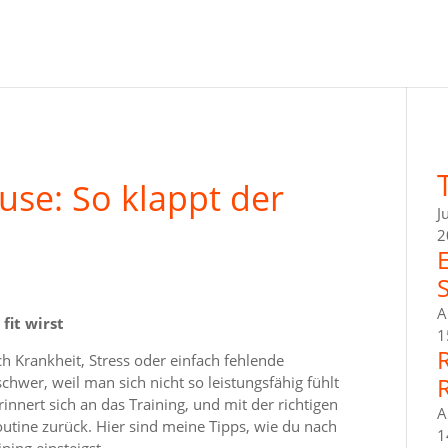
use: So klappt der
J
2
A
fit wirst
1
h Krankheit, Stress oder einfach fehlende
schwer, weil man sich nicht so leistungsfähig fühlt
innert sich an das Training, und mit der richtigen
A
Routine zurück. Hier sind meine Tipps, wie du nach
1
ning einsteigst.