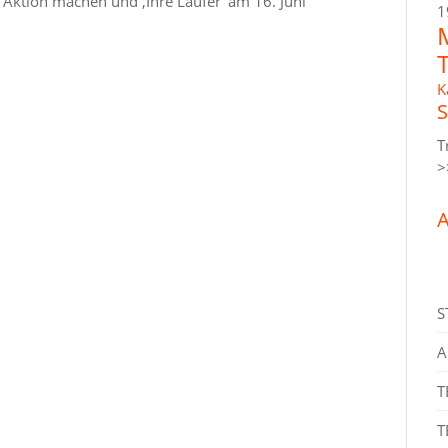
 Aktion machen und ‚Ihre Läufer‘ am 16. Juni
1
K
S
T
>
A
S
A
T
T