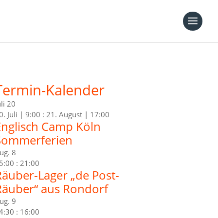
Termin-Kalender
uli
20
0. Juli | 9:00
:
21. August | 17:00
Englisch Camp Köln
Sommerferien
ug.
8
5:00
:
21:00
Räuber-Lager „de Post-
Räuber“ aus Rondorf
ug.
9
4:30
:
16:00