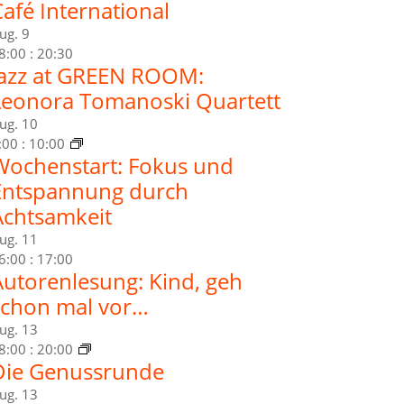
afé International
ug.
9
8:00
:
20:30
Jazz at GREEN ROOM:
Leonora Tomanoski Quartett
ug.
10
:00
:
10:00
Wochenstart: Fokus und
Entspannung durch
Achtsamkeit
ug.
11
6:00
:
17:00
Autorenlesung: Kind, geh
schon mal vor…
ug.
13
8:00
:
20:00
Die Genussrunde
ug.
13