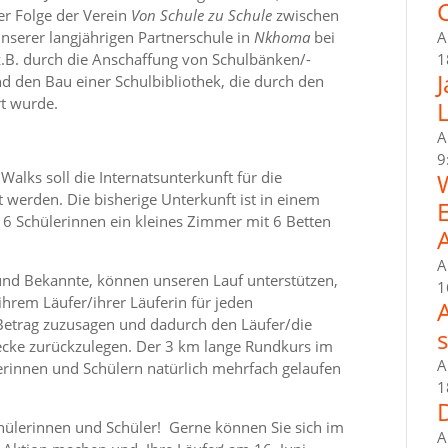
C
er Folge der Verein
Von Schule zu Schule
zwischen
nserer langjährigen Partnerschule in
Nkhoma
bei
A
z.B. durch die Anschaffung von Schulbänken/-
1
d den Bau einer Schulbibliothek, die durch den
rt wurde.
A
9
alks soll die Internatsunterkunft für die
erden. Die bisherige Unterkunft ist in einem
16 Schülerinnen ein kleines Zimmer mit 6 Betten
A
e und Bekannte, können unseren Lauf unterstützen,
1
 ihrem Läufer/ihrer Läuferin für jeden
Betrag zuzusagen und dadurch den Läufer/die
recke zurückzulegen. Der 3 km lange Rundkurs im
A
rinnen und Schülern natürlich mehrfach gelaufen
1
chülerinnen und Schüler! Gerne können Sie sich im
A