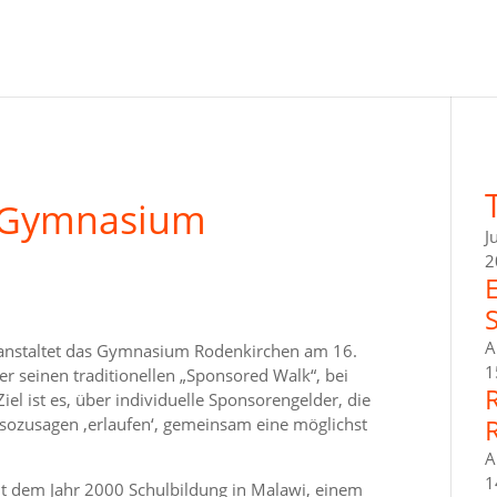
s Gymnasium
J
2
A
ranstaltet das Gymnasium Rodenkirchen am 16.
1
er seinen traditionellen „Sponsored Walk“, bei
iel ist es, über individuelle Sponsorengelder, die
sozusagen ‚erlaufen‘, gemeinsam eine möglichst
A
1
t dem Jahr 2000 Schulbildung in Malawi, einem