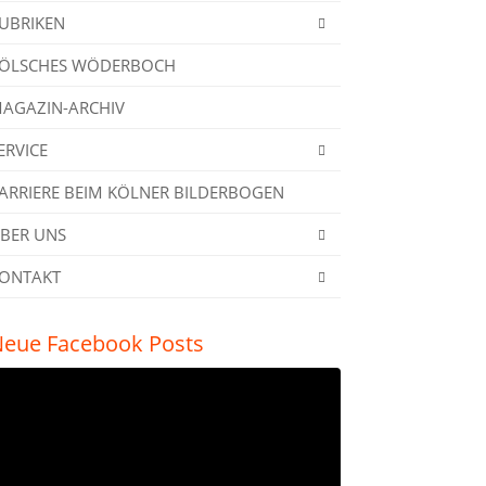
UBRIKEN
ÖLSCHES WÖDERBOCH
AGAZIN-ARCHIV
ERVICE
ARRIERE BEIM KÖLNER BILDERBOGEN
BER UNS
ONTAKT
eue Facebook Posts