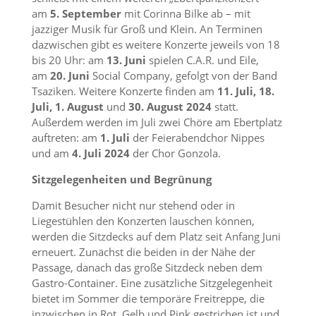
am
5. September
mit Corinna Bilke ab – mit
jazziger Musik für Groß und Klein. An Terminen
dazwischen gibt es weitere Konzerte jeweils von 18
bis 20 Uhr: am
13. Juni
spielen C.A.R. und Eile,
am
20. Juni
Social Company, gefolgt von der Band
Tsaziken. Weitere Konzerte finden am
11. Juli,
18.
Juli,
1. August
und
30. August 2024
statt.
Außerdem werden im Juli zwei Chöre am Ebertplatz
auftreten: am
1. Juli
der Feierabendchor Nippes
und am
4. Juli
2024
der Chor Gonzola.
Sitzgelegenheiten und Begrünung
Damit Besucher nicht nur stehend oder in
Liegestühlen den Konzerten lauschen können,
werden die Sitzdecks auf dem Platz seit Anfang Juni
erneuert. Zunächst die beiden in der Nähe der
Passage, danach das große Sitzdeck neben dem
Gastro-Container. Eine zusätzliche Sitzgelegenheit
bietet im Sommer die temporäre Freitreppe, die
inzwischen in Rot, Gelb und Pink gestrichen ist und