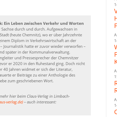
1
k: Ein Leben zwischen Verkehr und Worten
er Sachse durch und durch. Aufgewachsen in
A
Stadt (heute Chemnitz), wo er über Jahrzehnte
1
einem Diplom in Verkehrswirtschaft an der
 Journalistik hatte er zuvor wieder verworfen –
und später in der Kommunalverwaltung.
ngleiter und Pressesprecher der Chemnitzer
bevor er 2020 in den Ruhestand ging. Doch nicht
r 40 Jahren widmet er sich der Literatur,
A
uerte er Beiträge zu einer Anthologie des
1
 Liebe zum geschriebenen Wort.
 mehr hier beim Claus-Verlag in Limbach-
A
aus-verlag.de)
– auch interessant:
1
C