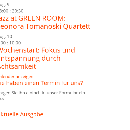
ug.
9
8:00
:
20:30
Jazz at GREEN ROOM:
Leonora Tomanoski Quartett
ug.
10
:00
:
10:00
Wochenstart: Fokus und
Entspannung durch
Achtsamkeit
alender anzeigen
ie haben einen Termin für uns?
ragen Sie ihn einfach in unser
Formular ein
>>
ktuelle Ausgabe