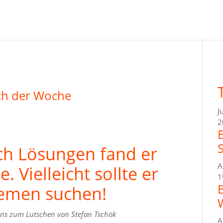
ch der Woche
J
2
ch Lösungen fand er
A
. Vielleicht sollte er
1
emen suchen!
ns zum Lutschen von Stefan Tschök
A