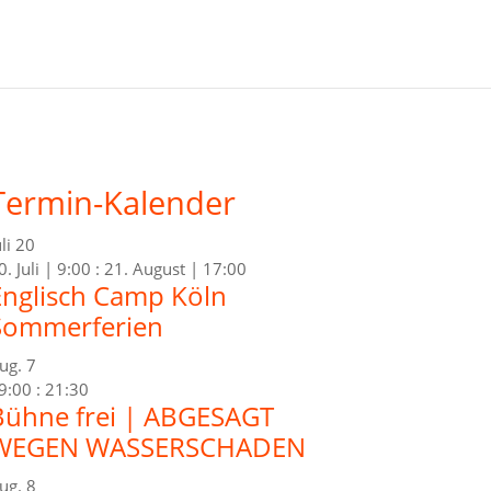
Termin-Kalender
uli
20
0. Juli | 9:00
:
21. August | 17:00
Englisch Camp Köln
Sommerferien
ug.
7
9:00
:
21:30
Bühne frei | ABGESAGT
WEGEN WASSERSCHADEN
ug.
8