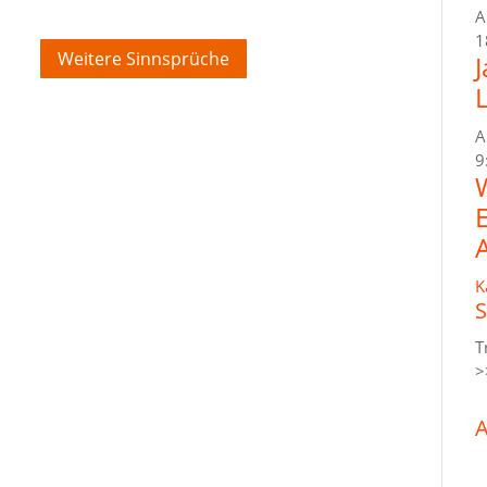
A
1
Weitere Sinnsprüche
A
9
K
S
T
>
A