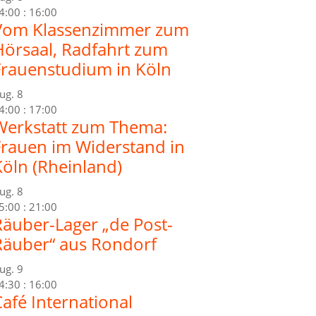
4:00
:
16:00
Vom Klassenzimmer zum
Hörsaal, Radfahrt zum
Frauenstudium in Köln
ug.
8
4:00
:
17:00
Werkstatt zum Thema:
Frauen im Widerstand in
Köln (Rheinland)
ug.
8
5:00
:
21:00
Räuber-Lager „de Post-
Räuber“ aus Rondorf
ug.
9
4:30
:
16:00
afé International