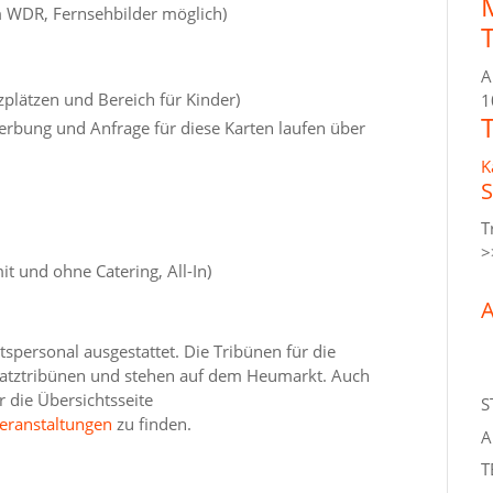
m WDR, Fernsehbilder möglich)
A
tzplätzen und Bereich für Kinder)
1
erbung und Anfrage für diese Karten laufen über
K
S
T
>
t und ohne Catering, All-In)
A
tspersonal ausgestattet. Die Tribünen für die
platztribünen und stehen auf dem Heumarkt. Auch
r die Übersichtsseite
S
eranstaltungen
zu finden.
A
T