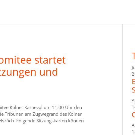
omitee startet
J
itzungen und
2
A
1
mitee Kölner Karneval um 11:00 Uhr den
C
 die Tribünen am Zugwegrand des Kölner
lszöch. Folgende Sitzungskarten können
A
1