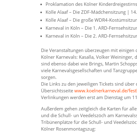
Proklamation des Kölner Kinderdreigestirns
Kölle Alaaf – Die ZDF-Mädchensitzung | 14
Kölle Alaaf – Die große WDR4-Kostümsitzun
Karneval in Köln – Die 1. ARD-Fernsehsitzu
Karneval in Köln – Die 2. ARD-Fernsehsitzu
Die Veranstaltungen überzeugen mit einigen d
Kölner Karnevals: Kasalla, Volker Weininger,
sind ebenso dabei wie Brings, Martin Schopps
viele Karnevalsgesellschaften und Tanzgrupp
sorgen.
Die Links zu den jeweiligen Tickets sind über 
Übersichtsseite
www.koelnerkarneval.de/fest
Verlinkungen werden erst am Dienstag um 11:
Außerdem gehen zeitgleich die Karten für al
und die Schull- un Veedelszöch am Karnevalss
Tribünenplätze für die Schull- und Veedelszö
Kölner Rosenmontagszug: