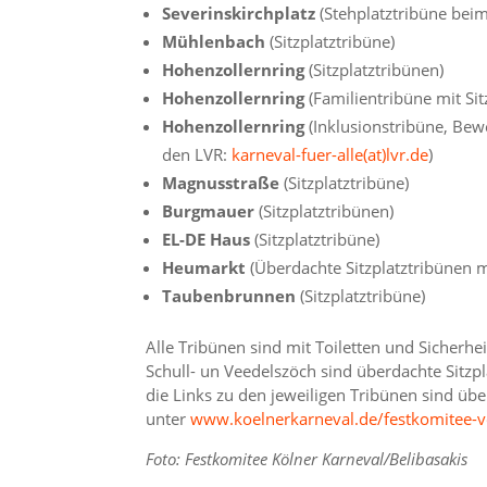
Severinskirchplatz
(Stehplatztribüne bei
Mühlenbach
(Sitzplatztribüne)
Hohenzollernring
(Sitzplatztribünen)
Hohenzollernring
(Familientribüne mit Si
Hohenzollernring
(Inklusionstribüne, Bew
den LVR:
karneval-fuer-alle(at)lvr.de
)
Magnusstraße
(Sitzplatztribüne)
Burgmauer
(Sitzplatztribünen)
EL-DE Haus
(Sitzplatztribüne)
Heumarkt
(Überdachte Sitzplatztribünen mi
Taubenbrunnen
(Sitzplatztribüne)
Alle Tribünen sind mit Toiletten und Sicherhei
Schull- un Veedelszöch sind überdachte Sitz
die Links zu den jeweiligen Tribünen sind übe
unter
www.koelnerkarneval.de/festkomitee-v
Foto: Festkomitee Kölner Karneval/Belibasakis