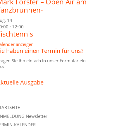
Mark Forster – Open Air am
Tanzbrunnen-
ug.
14
0:00
:
12:00
Tischtennis
alender anzeigen
ie haben einen Termin für uns?
ragen Sie ihn einfach in unser
Formular ein
>>
ktuelle Ausgabe
TARTSEITE
NMELDUNG Newsletter
ERMIN-KALENDER