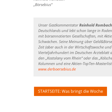
„Börsebius“
Unser Gastkommentator
Reinhold Rombac
Deutschlands und lebt schon lange in Rodenki
mit börsennotierten Gesellschaften, mit Akti
Schwächen. Seine Meinung über Geld&Börsen v
Zeit (aber auch in der Wirtschaftswoche un
Vierteljahrhundert im Deutschen Ärzteblatt 
den „Kostolany vom Rhein“ oder das „Kölsche
Kolumnen und eine Aktien-TopTen-Masterlis
www.derboersebius.de
STARTSEITE: Was bringt die Woche