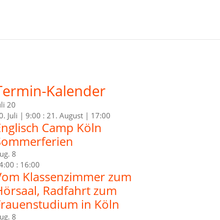
Termin-Kalender
uli
20
0. Juli | 9:00
:
21. August | 17:00
Englisch Camp Köln
Sommerferien
ug.
8
4:00
:
16:00
Vom Klassenzimmer zum
Hörsaal, Radfahrt zum
Frauenstudium in Köln
ug.
8