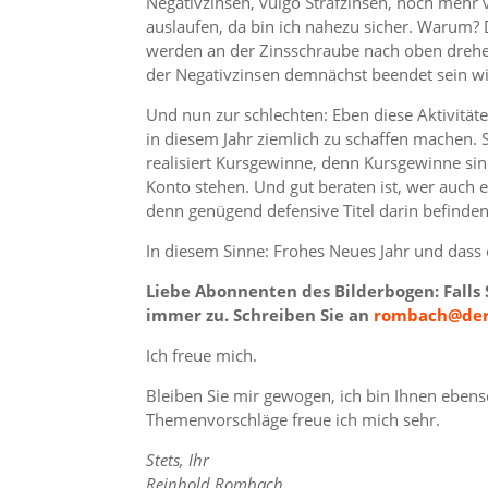
Negativzinsen, vulgo Strafzinsen, noch mehr
auslaufen, da bin ich nahezu sicher. Warum?
werden an der Zinsschraube nach oben drehen.
der Negativzinsen demnächst beendet sein wi
Und nun zur schlechten: Eben diese Aktivitä
in diesem Jahr ziemlich zu schaffen machen. St
realisiert Kursgewinne, denn Kursgewinne si
Konto stehen. Und gut beraten ist, wer auch e
denn genügend defensive Titel darin befinden
In diesem Sinne: Frohes Neues Jahr und dass e
Liebe Abonnenten des Bilderbogen: Falls
immer zu. Schreiben Sie an
rombach@der
Ich freue mich.
Bleiben Sie mir gewogen, ich bin Ihnen eben
Themenvorschläge freue ich mich sehr.
Stets, Ihr
Reinhold Rombach