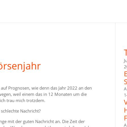
J
örsenjahr
2
in auf Prognosen, wie denn das Jahr 2022 an den
A
swegen, weil einem das in 12 Monaten um die
1
ch trau mich trotzdem.
e schlechte Nachricht?
ge mit der guten Nachricht an. Die Zeit der
A