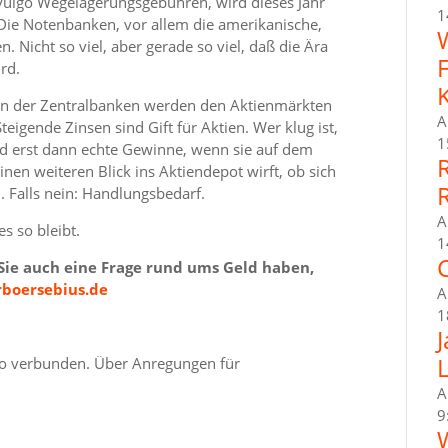
 vulgo Wegelagerungsgebühren, wird dieses Jahr
1
 Die Notenbanken, vor allem die amerikanische,
 Nicht so viel, aber gerade so viel, daß die Ära
rd.
ten der Zentralbanken werden den Aktienmärkten
A
eigende Zinsen sind Gift für Aktien. Wer klug ist,
1
nd erst dann echte Gewinne, wenn sie auf dem
inen weiteren Blick ins Aktiendepot wirft, ob sich
. Falls nein: Handlungsbedarf.
A
s so bleibt.
1
C
 Sie auch eine Frage rund ums Geld haben,
boersebius.de
A
1
so verbunden.
Über Anregungen für
A
9