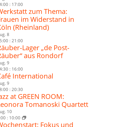
4:00
:
17:00
Werkstatt zum Thema:
Frauen im Widerstand in
Köln (Rheinland)
ug.
8
5:00
:
21:00
Räuber-Lager „de Post-
Räuber“ aus Rondorf
ug.
9
4:30
:
16:00
afé International
ug.
9
8:00
:
20:30
Jazz at GREEN ROOM:
Leonora Tomanoski Quartett
ug.
10
:00
:
10:00
Wochenstart: Fokus und