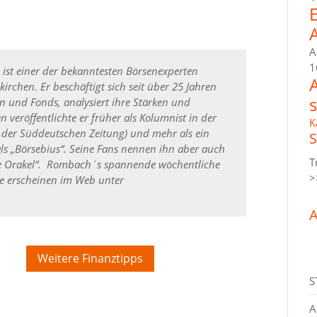
A
1
h
ist einer der bekanntesten Börsenexperten
rchen. Er beschäftigt sich seit über 25 Jahren
en und Fonds, analysiert ihre Stärken und
eröffentlichte er früher als Kolumnist in der
K
d der Süddeutschen Zeitung) und mehr als ein
S
als „Börsebius“. Seine Fans nennen ihn aber auch
T
 Orakel“.
Rombach´s spannende wöchentliche
>
te erscheinen im Web unter
A
Weitere Finanztipps
S
A