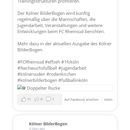
Trainingsstrukturen profitieren.
Der Kölner BilderBogen wird künftig
regelmäßig über die Mannschaften, die
Jugendarbeit, Veranstaltungen und weitere
Entwicklungen beim FC Rheinsüd berichten.
Mehr dazu in der aktuellen Ausgabe des Kölner
BilderBogen.
#FCRheinsüd
#effzeh
#1fcköln
#Nachwuchsfußball
#jugendarbeit
#kölnersüden
#rodenkirchen
#kölnerbilderbogen
#fußballinköln
11
0
1
Auf Facebook ansehen
·
teilen
Kölner BilderBogen
4 days ago