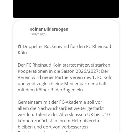
Kölner BilderBogen
3 days ago
⚽ Doppelter Rückenwind für den FC Rheinsüd
Köln
Der FC Rheinsüd Köln startet mit zwei starken
Kooperationen in die Saison 2026/2027: Der
Verein wird neuer Partnerverein des 1. FC Köln
und geht zugleich eine Medienpartnerschaft
mit dem Kölner BilderBogen ein.
Gemeinsam mit der FC-Akademie soll vor
allem die Nachwuchsarbeit weiter gestärkt
werden. Talente der Altersklassen U8 bis U10
können zunächst in ihrem Heimatverein
bleiben und dort von verbesserten