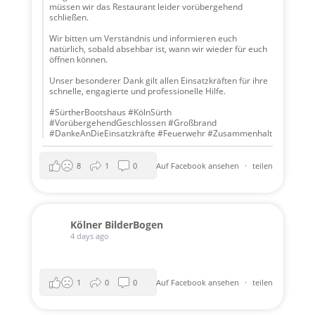
müssen wir das Restaurant leider vorübergehend
schließen.
Wir bitten um Verständnis und informieren euch
natürlich, sobald absehbar ist, wann wir wieder für euch
öffnen können.
Unser besonderer Dank gilt allen Einsatzkräften für ihre
schnelle, engagierte und professionelle Hilfe.
#SürtherBootshaus #KölnSürth
#VorübergehendGeschlossen #Großbrand
#DankeAnDieEinsatzkräfte #Feuerwehr #Zusammenhalt
8
1
0
Auf Facebook ansehen
·
teilen
Kölner BilderBogen
4 days ago
1
0
0
Auf Facebook ansehen
·
teilen