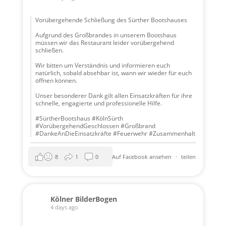
Vorübergehende Schließung des Sürther Bootshauses
Aufgrund des Großbrandes in unserem Bootshaus
müssen wir das Restaurant leider vorübergehend
schließen.
Wir bitten um Verständnis und informieren euch
natürlich, sobald absehbar ist, wann wir wieder für euch
öffnen können.
Unser besonderer Dank gilt allen Einsatzkräften für ihre
schnelle, engagierte und professionelle Hilfe.
#SürtherBootshaus #KölnSürth
#VorübergehendGeschlossen #Großbrand
#DankeAnDieEinsatzkräfte #Feuerwehr #Zusammenhalt
8
1
0
Auf Facebook ansehen
·
teilen
Kölner BilderBogen
4 days ago