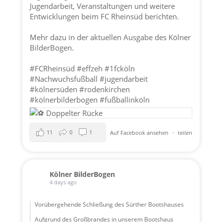
Jugendarbeit, Veranstaltungen und weitere
Entwicklungen beim FC Rheinsüd berichten.
Mehr dazu in der aktuellen Ausgabe des Kölner
BilderBogen.
#FCRheinsüd
#effzeh
#1fcköln
#Nachwuchsfußball
#jugendarbeit
#kölnersüden
#rodenkirchen
#kölnerbilderbogen
#fußballinköln
11
0
1
Auf Facebook ansehen
·
teilen
Kölner BilderBogen
4 days ago
Vorübergehende Schließung des Sürther Bootshauses
Aufgrund des Großbrandes in unserem Bootshaus