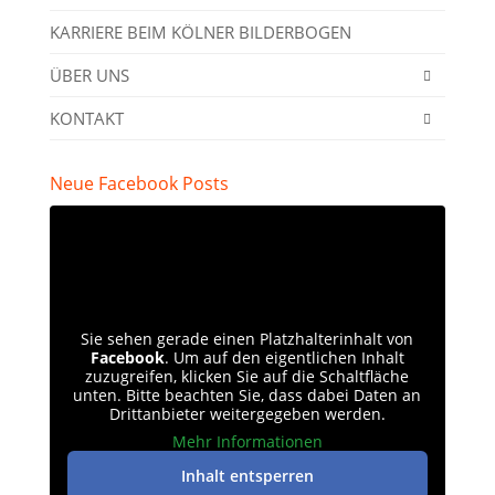
KARRIERE BEIM KÖLNER BILDERBOGEN
ÜBER UNS
KONTAKT
Neue Facebook Posts
Sie sehen gerade einen Platzhalterinhalt von
Facebook
. Um auf den eigentlichen Inhalt
zuzugreifen, klicken Sie auf die Schaltfläche
unten. Bitte beachten Sie, dass dabei Daten an
Drittanbieter weitergegeben werden.
Mehr Informationen
Inhalt entsperren