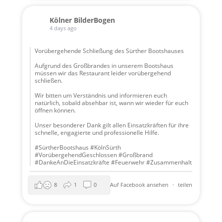
Kölner BilderBogen
4 days ago
Vorübergehende Schließung des Sürther Bootshauses
Aufgrund des Großbrandes in unserem Bootshaus
müssen wir das Restaurant leider vorübergehend
schließen.
Wir bitten um Verständnis und informieren euch
natürlich, sobald absehbar ist, wann wir wieder für euch
öffnen können.
Unser besonderer Dank gilt allen Einsatzkräften für ihre
schnelle, engagierte und professionelle Hilfe.
#SürtherBootshaus #KölnSürth
#VorübergehendGeschlossen #Großbrand
#DankeAnDieEinsatzkräfte #Feuerwehr #Zusammenhalt
8
1
0
Auf Facebook ansehen
·
teilen