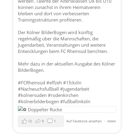
werden. Talente der Altersklassen U8 bis U10
können zunächst in ihrem Heimatverein
bleiben und dort von verbesserten
Trainingsstrukturen profitieren.
Der Kölner BilderBogen wird künftig
regelmäßig über die Mannschaften, die
Jugendarbeit, Veranstaltungen und weitere
Entwicklungen beim FC Rheinsüd berichten.
Mehr dazu in der aktuellen Ausgabe des Kölner
BilderBogen.
#FCRheinsüd
#effzeh
#1fcköln
#Nachwuchsfußball
#jugendarbeit
#kölnersüden
#rodenkirchen
#kölnerbilderbogen
#fußballinköln
12
0
1
Auf Facebook ansehen
·
teilen