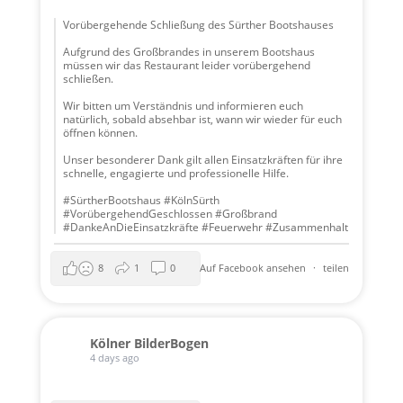
Vorübergehende Schließung des Sürther Bootshauses
Aufgrund des Großbrandes in unserem Bootshaus
müssen wir das Restaurant leider vorübergehend
schließen.
Wir bitten um Verständnis und informieren euch
natürlich, sobald absehbar ist, wann wir wieder für euch
öffnen können.
Unser besonderer Dank gilt allen Einsatzkräften für ihre
schnelle, engagierte und professionelle Hilfe.
#SürtherBootshaus #KölnSürth
#VorübergehendGeschlossen #Großbrand
#DankeAnDieEinsatzkräfte #Feuerwehr #Zusammenhalt
8
1
0
Auf Facebook ansehen
·
teilen
Kölner BilderBogen
4 days ago