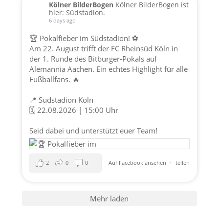
Kölner BilderBogen
Kölner BilderBogen ist
hier: Südstadion.
6 days ago
🏆 Pokalfieber im Südstadion! ⚽️
Am 22. August trifft der FC Rheinsüd Köln in
der 1. Runde des Bitburger-Pokals auf
Alemannia Aachen. Ein echtes Highlight für alle
Fußballfans. 🔥
📍 Südstadion Köln
🗓️ 22.08.2026 | 15:00 Uhr
Seid dabei und unterstützt euer Team!
2
0
0
Auf Facebook ansehen
·
teilen
Mehr laden
Datenschutz
|
Impressum
| © perey-medien