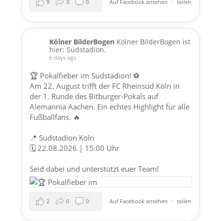
9
3
0
Auf Facebook ansehen
·
teilen
Kölner BilderBogen
Kölner BilderBogen ist
hier: Südstadion.
6 days ago
🏆 Pokalfieber im Südstadion! ⚽️
Am 22. August trifft der FC Rheinsüd Köln in
der 1. Runde des Bitburger-Pokals auf
Alemannia Aachen. Ein echtes Highlight für alle
Fußballfans. 🔥
📍 Südstadion Köln
🗓️ 22.08.2026 | 15:00 Uhr
Seid dabei und unterstützt euer Team!
2
0
0
Auf Facebook ansehen
·
teilen