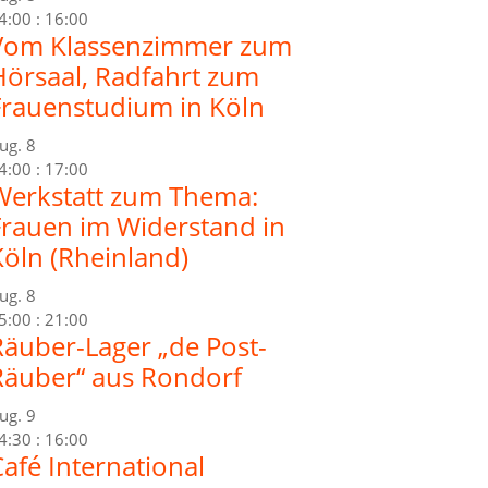
4:00
:
16:00
Vom Klassenzimmer zum
Hörsaal, Radfahrt zum
Frauenstudium in Köln
ug.
8
4:00
:
17:00
Werkstatt zum Thema:
Frauen im Widerstand in
Köln (Rheinland)
ug.
8
5:00
:
21:00
Räuber-Lager „de Post-
Räuber“ aus Rondorf
ug.
9
4:30
:
16:00
afé International