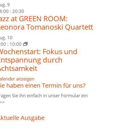
ug.
9
8:00
:
20:30
Jazz at GREEN ROOM:
Leonora Tomanoski Quartett
ug.
10
:00
:
10:00
Wochenstart: Fokus und
Entspannung durch
Achtsamkeit
alender anzeigen
ie haben einen Termin für uns?
ragen Sie ihn einfach in unser
Formular ein
>>
ktuelle Ausgabe