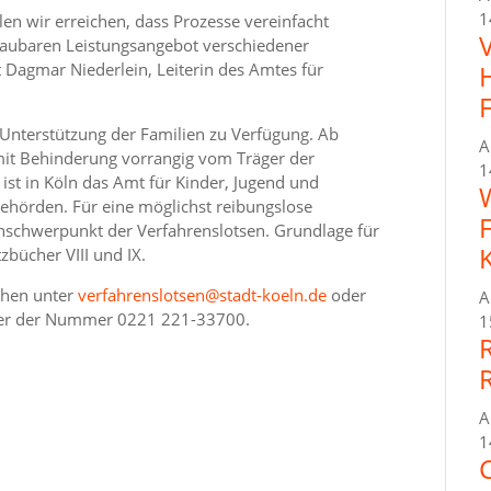
1
len wir erreichen, dass Prozesse vereinfacht
aubaren Leistungsangebot verschiedener
 Dagmar Niederlein, Leiterin des Amtes für
e Unterstützung der Familien zu Verfügung. Ab
A
mit Behinderung vorrangig vom Träger der
1
ist in Köln das Amt für Kinder, Jugend und
Behörden. Für eine möglichst reibungslose
enschwerpunkt der Verfahrenslotsen. Grundlage für
zbücher VIII und IX.
ichen unter
verfahrenslotsen@stadt-koeln.de
oder
A
nter der Nummer 0221 221-33700.
1
A
1
C