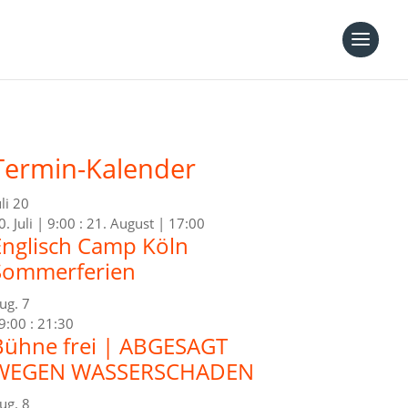
Termin-Kalender
uli
20
0. Juli | 9:00
:
21. August | 17:00
Englisch Camp Köln
Sommerferien
ug.
7
9:00
:
21:30
Bühne frei | ABGESAGT
WEGEN WASSERSCHADEN
ug.
8