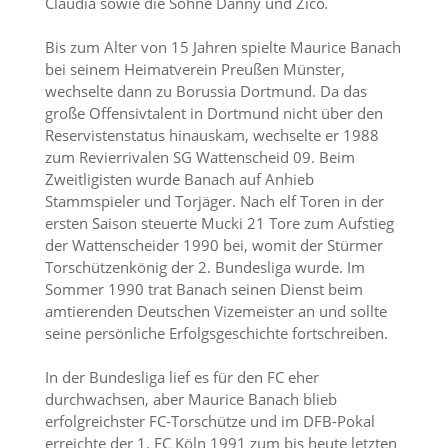
Claudia sowie die Söhne Danny und Zico
.
Bis zum Alter von 15 Jahren spielte Maurice Banach
bei seinem Heimatverein Preußen Münster,
wechselte dann zu Borussia Dortmund. Da das
große Offensivtalent in Dortmund nicht über den
Reservistenstatus hinauskam, wechselte er 1988
zum Revierrivalen SG Wattenscheid 09. Beim
Zweitligisten wurde Banach auf Anhieb
Stammspieler und Torjäger. Nach elf Toren in der
ersten Saison steuerte Mucki 21 Tore zum Aufstieg
der Wattenscheider 1990 bei, womit der Stürmer
Torschützenkönig der 2. Bundesliga wurde. Im
Sommer 1990 trat Banach seinen Dienst beim
amtierenden Deutschen Vizemeister an und sollte
seine persönliche Erfolgsgeschichte fortschreiben.
In der Bundesliga lief es für den FC eher
durchwachsen, aber Maurice Banach blieb
erfolgreichster FC-Torschütze und im DFB-Pokal
erreichte der 1. FC Köln 1991 zum bis heute letzten