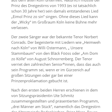
aus dem alten Köln unterhielt. Natürlich musste der
Prinz des Dreigestirns von 1993 (es ist tatsächlich
schon 30 Jahre her) sein damals entstandenes Lied
„Eimol Prinz zo sin“ singen. Ohne dieses Lied kann
der „Wicky“ im Großraum Köln keine Bühne mehr
verlassen.
Der zweie Sänger war der bekannte Tenor Norbert
Conrads. Der begeisterte mit Liedern wie „Heimweh
nach Köln“ von Willi Ostermann, „ Unsere
Stammbaum“ von den Bläck Fööss oder „Am Dom
zo Kölle“ von August Schnorrenberg. Der Tenor
verriet den zahlreichen Senior*innen, dass das auch
sein Programm sei, wenn er im Gürzenich auf
großen Sitzungen oder gar bei einer
Prinzenproklamation gebucht ist.
Nach den ersten beiden Herren erschienen in dem
von Sitzungspräsidentin Ute Schmitz
zusammengestellten und präsentierten Programm,
„drei Männer am Stück“, namentlich das Dreigestirn