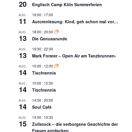
20
Englisch Camp Köln Sommerferien
16:00
:
17:00
AUG.
11
Autorenlesung: Kind, geh schon mal vor…
18:00
:
20:00
AUG.
13
Die Genussrunde
19:30
:
22:30
AUG.
13
Mark Forster – Open Air am Tanzbrunnen-
10:00
:
12:00
AUG.
14
Tischtennis
10:00
:
12:00
AUG.
14
Tischtennis
14:00
:
20:00
AUG.
14
Soul Café
14:00
:
15:30
AUG.
15
Zollstock – die verborgene Geschichte der
Frauen entdecken