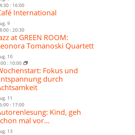
4:30
:
16:00
afé International
ug.
9
8:00
:
20:30
Jazz at GREEN ROOM:
Leonora Tomanoski Quartett
ug.
10
:00
:
10:00
Wochenstart: Fokus und
Entspannung durch
Achtsamkeit
ug.
11
6:00
:
17:00
Autorenlesung: Kind, geh
schon mal vor…
ug.
13