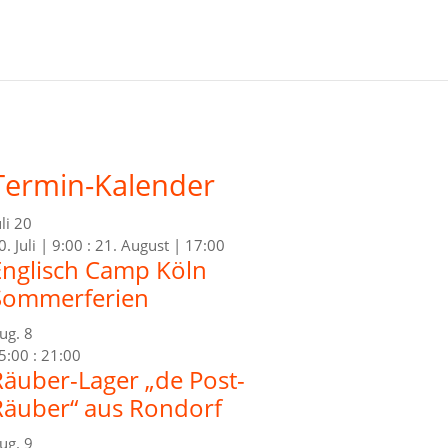
Termin-Kalender
uli
20
0. Juli | 9:00
:
21. August | 17:00
Englisch Camp Köln
Sommerferien
ug.
8
5:00
:
21:00
Räuber-Lager „de Post-
Räuber“ aus Rondorf
ug.
9