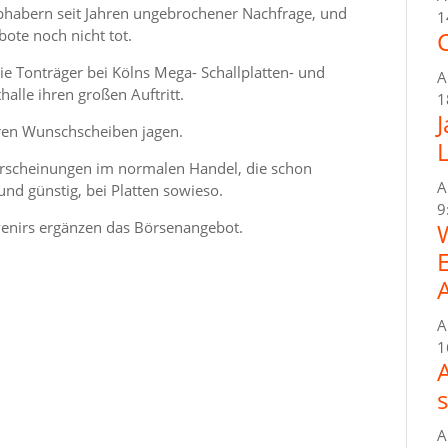
ebhabern seit Jahren ungebrochener Nachfrage, und
1
bote noch nicht tot.
C
 Tonträger bei Kölns Mega- Schallplatten- und
A
alle ihren großen Auftritt.
1
hren Wunschscheiben jagen.
erscheinungen im normalen Handel, die schon
A
 und günstig, bei Platten sowieso.
9
nirs ergänzen das Börsenangebot.
A
1
A