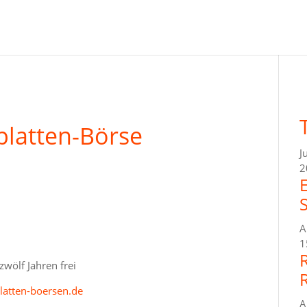
platten-Börse
J
2
A
1
 zwölf Jahren frei
latten-boersen.de
A