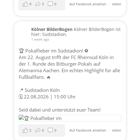
9
3
0
Auf Facebook ansehen
·
teilen
Kölner BilderBogen
Kölner BilderBogen ist
hier: Südstadion.
1 week ago
🏆 Pokalfieber im Südstadion! ⚽️
Am 22. August trifft der FC Rheinsüd Köln in
der 1. Runde des Bitburger-Pokals auf
Alemannia Aachen. Ein echtes Highlight für alle
Fußballfans. 🔥
📍 Südstadion Köln
🗓️ 22.08.2026 | 15:00 Uhr
Seid dabei und unterstützt euer Team!
2
0
0
Auf Facebook ansehen
·
teilen