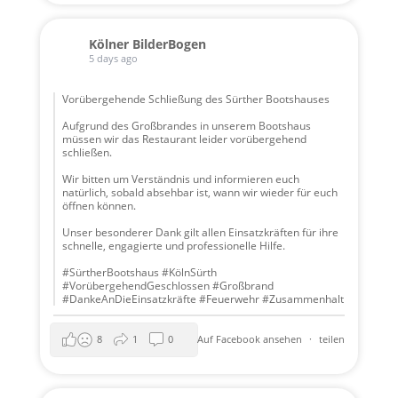
Kölner BilderBogen
5 days ago
Vorübergehende Schließung des Sürther Bootshauses
Aufgrund des Großbrandes in unserem Bootshaus
müssen wir das Restaurant leider vorübergehend
schließen.
Wir bitten um Verständnis und informieren euch
natürlich, sobald absehbar ist, wann wir wieder für euch
öffnen können.
Unser besonderer Dank gilt allen Einsatzkräften für ihre
schnelle, engagierte und professionelle Hilfe.
#SürtherBootshaus #KölnSürth
#VorübergehendGeschlossen #Großbrand
#DankeAnDieEinsatzkräfte #Feuerwehr #Zusammenhalt
8
1
0
Auf Facebook ansehen
·
teilen