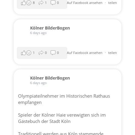
8
1
0
Auf Facebook ansehen
·
teilen
Kölner BilderBogen
6 days ago
1
0
0
Auf Facebook ansehen
·
teilen
Kölner BilderBogen
6 days ago
Olympiateilnehmer im Historischen Rathaus
empfangen
Spieler der
Kölner Haie
verewigten sich im
Gästebuch der
Stadt Köln
Traditionell werden aus Köln stammende