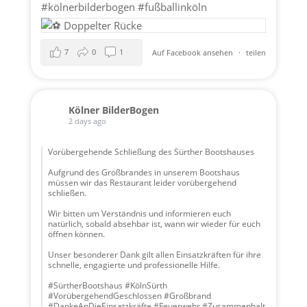
#kölnerbilderbogen
#fußballinköln
7
0
1
Auf Facebook ansehen
·
teilen
Kölner BilderBogen
2 days ago
Vorübergehende Schließung des Sürther Bootshauses
Aufgrund des Großbrandes in unserem Bootshaus
müssen wir das Restaurant leider vorübergehend
schließen.
Wir bitten um Verständnis und informieren euch
natürlich, sobald absehbar ist, wann wir wieder für euch
öffnen können.
Unser besonderer Dank gilt allen Einsatzkräften für ihre
schnelle, engagierte und professionelle Hilfe.
#SürtherBootshaus #KölnSürth
#VorübergehendGeschlossen #Großbrand
#DankeAnDieEinsatzkräfte #Feuerwehr #Zusammenhalt