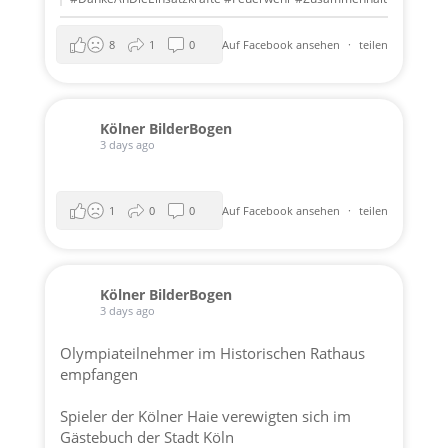
8
1
0
Auf Facebook ansehen
·
teilen
Kölner BilderBogen
3 days ago
1
0
0
Auf Facebook ansehen
·
teilen
Kölner BilderBogen
3 days ago
Olympiateilnehmer im Historischen Rathaus
empfangen
Spieler der
Kölner Haie
verewigten sich im
Gästebuch der
Stadt Köln