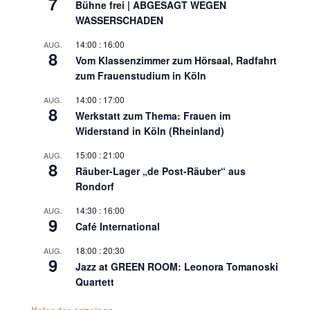
7
Bühne frei | ABGESAGT WEGEN
WASSERSCHADEN
14:00
:
16:00
AUG.
8
Vom Klassenzimmer zum Hörsaal, Radfahrt
zum Frauenstudium in Köln
14:00
:
17:00
AUG.
8
Werkstatt zum Thema: Frauen im
Widerstand in Köln (Rheinland)
15:00
:
21:00
AUG.
8
Räuber-Lager „de Post-Räuber“ aus
Rondorf
14:30
:
16:00
AUG.
9
Café International
18:00
:
20:30
AUG.
9
Jazz at GREEN ROOM: Leonora Tomanoski
Quartett