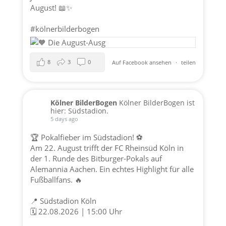
August! 📖✨
#kölnerbilderbogen
8
3
0
Auf Facebook ansehen
·
teilen
Kölner BilderBogen
Kölner BilderBogen ist
hier: Südstadion.
5 days ago
🏆 Pokalfieber im Südstadion! ⚽️
Am 22. August trifft der FC Rheinsüd Köln in
der 1. Runde des Bitburger-Pokals auf
Alemannia Aachen. Ein echtes Highlight für alle
Fußballfans. 🔥
📍 Südstadion Köln
🗓️ 22.08.2026 | 15:00 Uhr