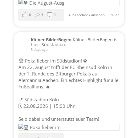
8
3
0
Auf Facebook ansehen
·
teilen
Kölner BilderBogen
Kölner BilderBogen ist
hier: Südstadion.
5 days ago
🏆 Pokalfieber im Südstadion! ⚽️
Am 22. August trifft der FC Rheinsüd Köln in
der 1. Runde des Bitburger-Pokals auf
Alemannia Aachen. Ein echtes Highlight für alle
Fußballfans. 🔥
📍 Südstadion Köln
🗓️ 22.08.2026 | 15:00 Uhr
Seid dabei und unterstützt euer Team!