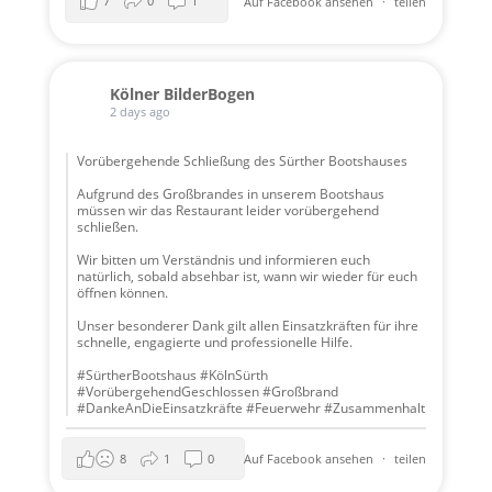
7
0
1
Auf Facebook ansehen
·
teilen
Kölner BilderBogen
2 days ago
Vorübergehende Schließung des Sürther Bootshauses
Aufgrund des Großbrandes in unserem Bootshaus
müssen wir das Restaurant leider vorübergehend
schließen.
Wir bitten um Verständnis und informieren euch
natürlich, sobald absehbar ist, wann wir wieder für euch
öffnen können.
Unser besonderer Dank gilt allen Einsatzkräften für ihre
schnelle, engagierte und professionelle Hilfe.
#SürtherBootshaus #KölnSürth
#VorübergehendGeschlossen #Großbrand
#DankeAnDieEinsatzkräfte #Feuerwehr #Zusammenhalt
8
1
0
Auf Facebook ansehen
·
teilen