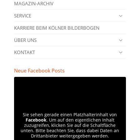
MAGAZIN-ARCHIV
SERVICE
KARRIERE BEIM KÖLNER BILDERBOGEN
ÜBER UNS
KONTAKT
Neue Facebook Posts
Sie sehen gerade einen Platzhalterinhalt von
Facebook
. Um auf den eigentlichen Inhalt
zuzugreifen, klicken Sie auf die Schaltfläche
unten. Bitte beachten Sie, dass dabei Daten an
Drittanbieter weitergegeben werden.