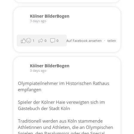
Kölner BilderBogen
3 days ago
1
0
0
Auf Facebook ansehen
·
teilen
Kölner BilderBogen
3 days ago
Olympiateilnehmer im Historischen Rathaus
empfangen
Spieler der
Kölner Haie
verewigten sich im
Gästebuch der
Stadt Köln
Traditionell werden aus Köln stammende
Athletinnen und Athleten, die an Olympischen
Spielen, den Paralympics oder den Special