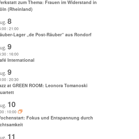
erkstatt zum Thema: Frauen im Widerstand in
öln (Rheinland)
8
ug.
5:00
:
21:00
äuber-Lager „de Post-Räuber“ aus Rondorf
9
ug.
4:30
:
16:00
afé International
9
ug.
8:00
:
20:30
azz at GREEN ROOM: Leonora Tomanoski
uartett
10
ug.
:00
:
10:00
ochenstart: Fokus und Entspannung durch
chtsamkeit
11
ug.