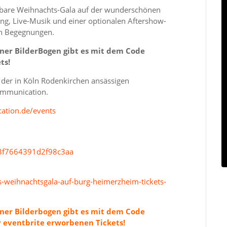
ahbare Weihnachts-Gala auf der wunderschönen
g, Live-Musik und einer optionalen Aftershow-
en Begegnungen.
lner BilderBogen gibt es mit dem Code
ts!
n der in Köln Rodenkirchen ansässigen
ommunication.
tion.de/events
f3f7664391d2f98c3aa
s-weihnachtsgala-auf-burg-heimerzheim-tickets-
lner Bilderbogen gibt es mit dem Code
r eventbrite erworbenen Tickets!