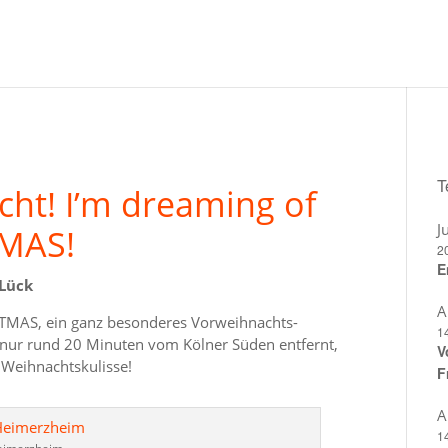
T
cht! I’m dreaming of
J
TMAS!
20
E
 Lück
A
ISTMAS, ein ganz besonderes Vorweihnachts-
1
 nur rund 20 Minuten vom Kölner Süden entfernt,
V
 Weihnachtskulisse!
F
A
1