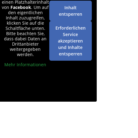
einen Platzhalterinhalt
von
Facebook
. Um auf
Inhalt
den eigentlichen
entsperren
Inhalt zuzugreifen,
klicken Sie auf die
Erforderlichen
Schaltfläche unten.
Bitte beachten Sie,
Service
dass dabei Daten an
akzeptieren
Drittanbieter
und Inhalte
weitergegeben
entsperren
werden.
Mehr Informationen