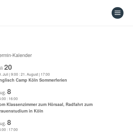
ermin-Kalender
20
uli
. Juli | 9:00
:
21. August | 17:00
nglisch Camp Köln Sommerferien
8
ug.
4:00
:
16:00
om Klassenzimmer zum Hörsaal, Radfahrt zum
rauenstudium in Köln
8
ug.
4:00
:
17:00