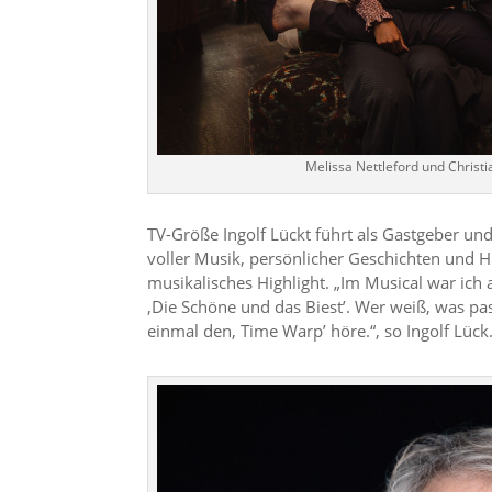
Melissa Nettleford und Chris
TV-Größe Ingolf Lückt führt als Gastgeber 
voller Musik, persönlicher Geschichten und Hu
musikalisches Highlight. „Im Musical war ich 
‚Die Schöne und das Biest’. Wer weiß, was pas
einmal den‚ Time Warp’ höre.“, so Ingolf Lück