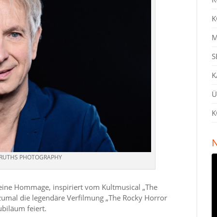
K
M
S
K
Ü
K
N
AN RUTHS PHOTOGRAPHY
f eine Hommage, inspiriert vom Kultmusical „The
 zumal die legendäre Verfilmung „The Rocky Horror
ubiläum feiert.