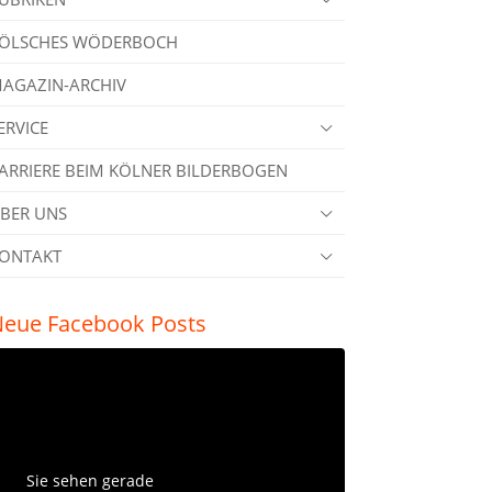
ÖLSCHES WÖDERBOCH
AGAZIN-ARCHIV
ERVICE
ARRIERE BEIM KÖLNER BILDERBOGEN
BER UNS
ONTAKT
eue Facebook Posts
Sie sehen gerade