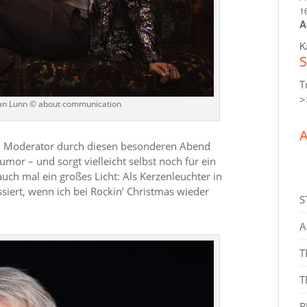
1
A
K
S
T
>
tian Lunn © about communication
A
und Moderator durch diesen besonderen Abend
mor – und sorgt vielleicht selbst noch für ein
auch mal ein großes Licht: Als Kerzenleuchter in
siert, wenn ich bei Rockin’ Christmas wieder
S
.
A
T
T
R