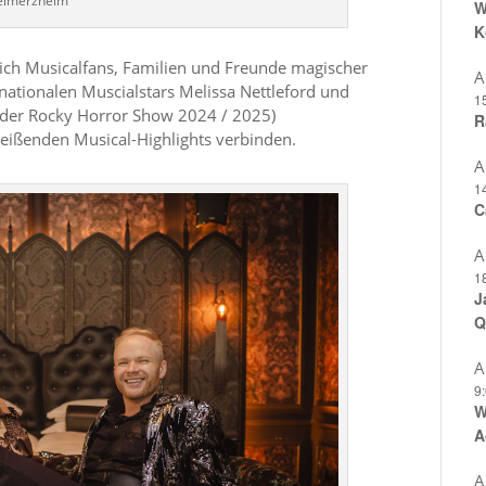
eimerzheim
W
K
ich Musicalfans, Familien und Freunde magischer
A
rnationalen Muscialstars Melissa Nettleford und
1
 der Rocky Horror Show 2024 / 2025)
R
eißenden Musical-Highlights verbinden.
A
1
C
A
1
J
Q
A
9
W
A
A