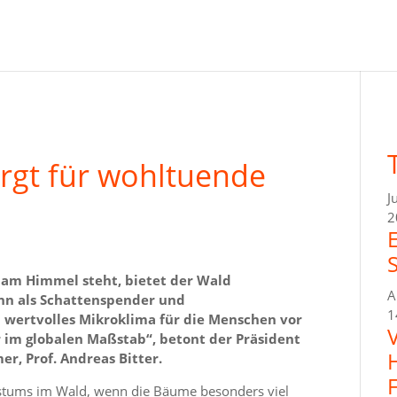
orgt für wohltuende
J
2
 am Himmel steht, bietet der Wald
A
nn als Schattenspender und
1
n wertvolles Mikroklima für die Menschen vor
r im globalen Maßstab“, betont der Präsident
, Prof. Andreas Bitter.
stums im Wald, wenn die Bäume besonders viel