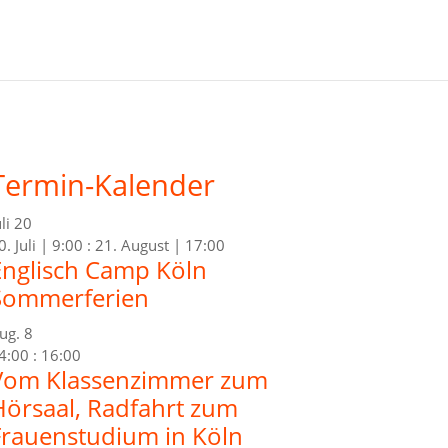
Termin-Kalender
uli
20
0. Juli | 9:00
:
21. August | 17:00
Englisch Camp Köln
Sommerferien
ug.
8
4:00
:
16:00
Vom Klassenzimmer zum
Hörsaal, Radfahrt zum
Frauenstudium in Köln