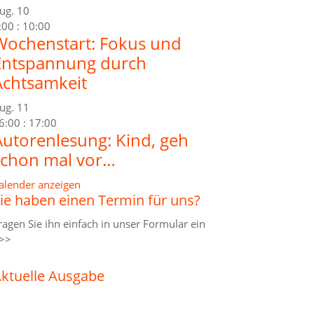
ug.
10
:00
:
10:00
Wochenstart: Fokus und
Entspannung durch
Achtsamkeit
ug.
11
6:00
:
17:00
Autorenlesung: Kind, geh
schon mal vor…
alender anzeigen
ie haben einen Termin für uns?
ragen Sie ihn einfach in unser
Formular ein
>>
ktuelle Ausgabe