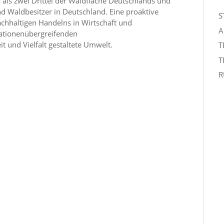
als zwei Drittel der Waldfläche Deutschlands und
d Waldbesitzer in Deutschland. Eine proaktive
S
achhaltigen Handelns in Wirtschaft und
A
rationenübergreifenden
t und Vielfalt gestaltete Umwelt.
T
T
R