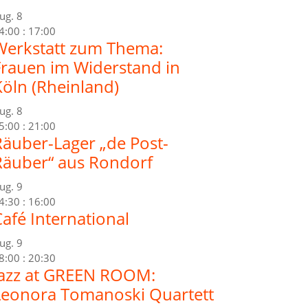
ug.
8
4:00
:
17:00
Werkstatt zum Thema:
Frauen im Widerstand in
Köln (Rheinland)
ug.
8
5:00
:
21:00
Räuber-Lager „de Post-
Räuber“ aus Rondorf
ug.
9
4:30
:
16:00
afé International
ug.
9
8:00
:
20:30
Jazz at GREEN ROOM:
Leonora Tomanoski Quartett