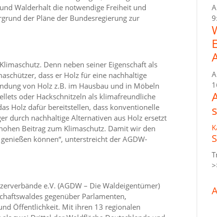
und Walderhalt die notwendige Freiheit und
A
tergrund der Pläne der Bundesregierung zur
9
Klimaschutz. Denn neben seiner Eigenschaft als
A
aschützer, dass er Holz für eine nachhaltige
1
wendung von Holz z.B. im Hausbau und in Möbeln
ellets oder Hackschnitzeln als klimafreundliche
s Holz dafür bereitstellen, dass konventionelle
er durch nachhaltige Alternativen aus Holz ersetzt
K
 hohen Beitrag zum Klimaschutz. Damit wir den
S
genießen können“, unterstreicht der AGDW-
T
>
tzerverbände e.V. (AGDW – Die Waldeigentümer)
A
erschaftswaldes gegenüber Parlamenten,
nd Öffentlichkeit. Mit ihren 13 regionalen