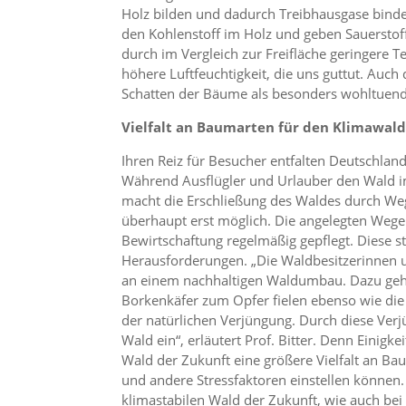
Holz bilden und dadurch Treibhausgase bind
den Kohlenstoff im Holz und geben Sauerstoff
durch im Vergleich zur Freifläche geringere 
höhere Luftfeuchtigkeit, die uns guttut. Au
Schatten der Bäume als besonders wohltuend e
Vielfalt an Baumarten für den Klimawal
Ihren Reiz für Besucher entfalten Deutschland
Während Ausflügler und Urlauber den Wald i
macht die Erschließung des Waldes durch We
überhaupt erst möglich. Die angelegten Weg
Bewirtschaftung regelmäßig gepflegt. Diese 
Herausforderungen. „Die Waldbesitzerinnen u
an einem nachhaltigen Waldumbau. Dazu gehö
Borkenkäfer zum Opfer fielen ebenso wie die
der natürlichen Verjüngung. Durch diese Ver
Wald ein“, erläutert Prof. Bitter. Denn Einigke
Wald der Zukunft eine größere Vielfalt an Bau
und andere Stressfaktoren einstellen können
klimastabilen Wald der Zukunft, wie auch b