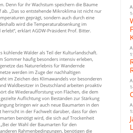
en. Denn für ihr Wachstum speichern die Bäume
A
 ab. „Das so entstehende Mikroklima ist nicht nur
1
Temperaturen geprägt, sondern auch durch eine
ch deshalb wird die Temperaturabsenkung im
rlebt“, erklärt AGDW-Präsident Prof. Bitter.
d
A
s kühlende Wälder als Teil der Kulturlandschaft.
1
m Sommer häufig besonders intensiv erleben,
genetze das Naturerlebnis für Wandernde
enetze werden im Zuge der nachhaltigen
steht im Zeichen des Klimawandels vor besonderen
A
nd Waldbesitzer in Deutschland arbeiten proaktiv
1
rt die Wiederaufforstung von Flächen, die dem
C
 gezielte Auflichtung von Beständen zur Stärkung
jüngung bringen wir auch neue Baumarten in den
A
it herrscht in der Fachwelt darüber, dass für den
1
marten benötigt wird, die sich auf Trockenheit
. „Bei der Wahl der Baumarten für den
ei anderen Rahmenbedingungen, benötigen die