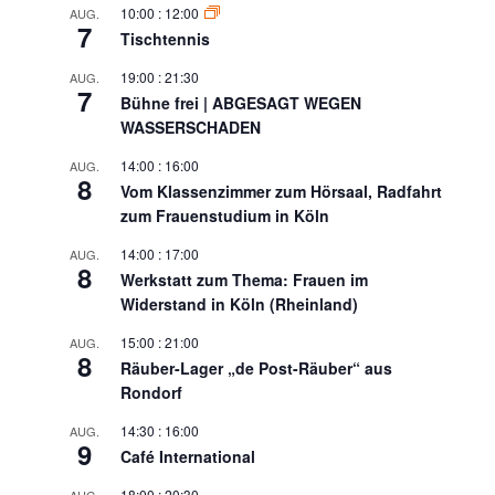
10:00
:
12:00
AUG.
7
Tischtennis
19:00
:
21:30
AUG.
7
Bühne frei | ABGESAGT WEGEN
WASSERSCHADEN
14:00
:
16:00
AUG.
8
Vom Klassenzimmer zum Hörsaal, Radfahrt
zum Frauenstudium in Köln
14:00
:
17:00
AUG.
8
Werkstatt zum Thema: Frauen im
Widerstand in Köln (Rheinland)
15:00
:
21:00
AUG.
8
Räuber-Lager „de Post-Räuber“ aus
Rondorf
14:30
:
16:00
AUG.
9
Café International
18:00
:
20:30