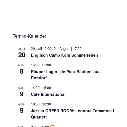
Termin-Kalender
20. Juli | 9:00
:
21. August | 17:00
JULI
20
Englisch Camp Köln Sommerferien
15:00
:
21:00
AUG.
8
Räuber-Lager „de Post-Räuber“ aus
Rondorf
14:30
:
16:00
AUG.
9
Café International
18:00
:
20:30
AUG.
9
Jazz at GREEN ROOM: Leonora Tomanoski
Quartett
9:00
:
10:00
AUG.