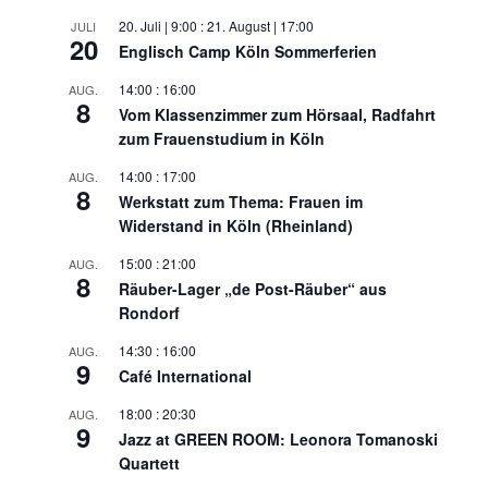
20. Juli | 9:00
:
21. August | 17:00
JULI
20
Englisch Camp Köln Sommerferien
14:00
:
16:00
AUG.
8
Vom Klassenzimmer zum Hörsaal, Radfahrt
zum Frauenstudium in Köln
14:00
:
17:00
AUG.
8
Werkstatt zum Thema: Frauen im
Widerstand in Köln (Rheinland)
15:00
:
21:00
AUG.
8
Räuber-Lager „de Post-Räuber“ aus
Rondorf
14:30
:
16:00
AUG.
9
Café International
18:00
:
20:30
AUG.
9
Jazz at GREEN ROOM: Leonora Tomanoski
Quartett