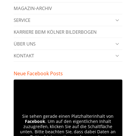
MAGAZIN-ARCHIV
SERVICE
KARRIERE BEIM KÖLNER BILDERBOGEN
ÜBER UNS
KONTAKT
Neue Facebook Posts
Sie sehen gerade einen Platzhalterinhalt von
Facebook
. Um auf den eigentlichen Inhalt
zuzugreifen, klicken Sie auf die Schaltfläche
unten. Bitte beachten Sie, dass dabei Daten an