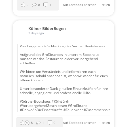
9
0
1
Auf Facebook ansehen
·
teilen
Kölner BilderBogen
3 days ago
Vorübergehende Schließung des Sürther Bootshauses
Aufgrund des Großbrandes in unserem Bootshaus
müssen wir das Restaurant leider vorübergehend
schließen.
Wir bitten um Verständnis und informieren euch
natürlich, sobald absehbar ist, wann wir wieder für euch
öffnen können.
Unser besonderer Dank gilt allen Einsatzkräften für ihre
schnelle, engagierte und professionelle Hilfe.
#SürtherBootshaus #KölnSürth
#VorübergehendGeschlossen #Großbrand
#DankeAnDieEinsatzkräfte #Feuerwehr #Zusammenhalt
8
1
0
Auf Facebook ansehen
·
teilen