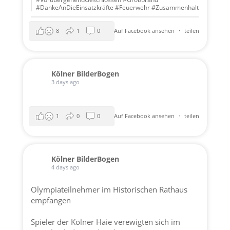
#DankeAnDieEinsatzkräfte #Feuerwehr #Zusammenhalt
8
1
0
Auf Facebook ansehen
·
teilen
Kölner BilderBogen
3 days ago
1
0
0
Auf Facebook ansehen
·
teilen
Kölner BilderBogen
4 days ago
Olympiateilnehmer im Historischen Rathaus
empfangen
Spieler der
Kölner Haie
verewigten sich im