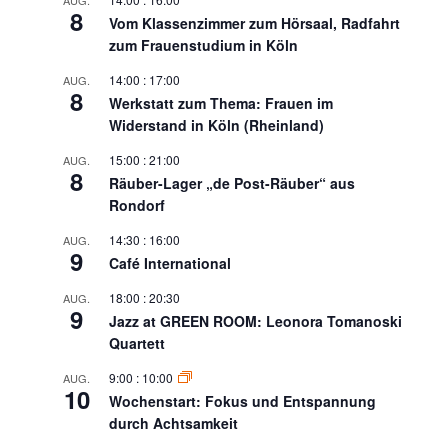
8
Vom Klassenzimmer zum Hörsaal, Radfahrt
zum Frauenstudium in Köln
14:00
:
17:00
AUG.
8
Werkstatt zum Thema: Frauen im
Widerstand in Köln (Rheinland)
15:00
:
21:00
AUG.
8
Räuber-Lager „de Post-Räuber“ aus
Rondorf
14:30
:
16:00
AUG.
9
Café International
18:00
:
20:30
AUG.
9
Jazz at GREEN ROOM: Leonora Tomanoski
Quartett
9:00
:
10:00
AUG.
10
Wochenstart: Fokus und Entspannung
durch Achtsamkeit