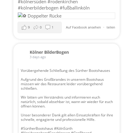
#kölnersüden
#rodenkirchen
#kölnerbilderbogen
#fußballinköln
9
0
1
Auf Facebook ansehen
·
teilen
Kölner BilderBogen
3 days ago
Vorübergehende Schließung des Sürther Bootshauses
Aufgrund des Großbrandes in unserem Bootshaus
müssen wir das Restaurant leider vorübergehend
schließen.
Wir bitten um Verständnis und informieren euch
natürlich, sobald absehbar ist, wann wir wieder für euch
öffnen können.
Unser besonderer Dank gilt allen Einsatzkräften für ihre
schnelle, engagierte und professionelle Hilfe.
#SürtherBootshaus #KölnSürth
#VorübergehendGeschlossen #Großbrand