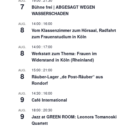
19:00
:
21:30
AUG.
7
Bühne frei | ABGESAGT WEGEN
WASSERSCHADEN
14:00
:
16:00
AUG.
8
Vom Klassenzimmer zum Hörsaal, Radfahrt
zum Frauenstudium in Köln
14:00
:
17:00
AUG.
8
Werkstatt zum Thema: Frauen im
Widerstand in Köln (Rheinland)
15:00
:
21:00
AUG.
8
Räuber-Lager „de Post-Räuber“ aus
Rondorf
14:30
:
16:00
AUG.
9
Café International
18:00
:
20:30
AUG.
9
Jazz at GREEN ROOM: Leonora Tomanoski
Quartett