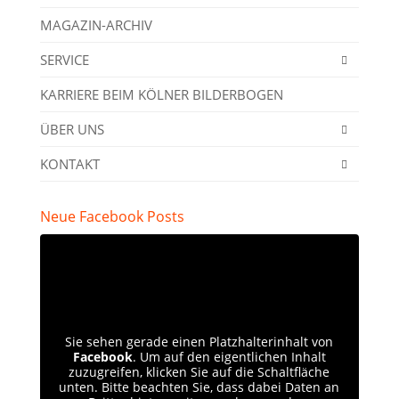
MAGAZIN-ARCHIV
SERVICE
KARRIERE BEIM KÖLNER BILDERBOGEN
ÜBER UNS
KONTAKT
Neue Facebook Posts
Sie sehen gerade einen Platzhalterinhalt von
Facebook
. Um auf den eigentlichen Inhalt
zuzugreifen, klicken Sie auf die Schaltfläche
unten. Bitte beachten Sie, dass dabei Daten an