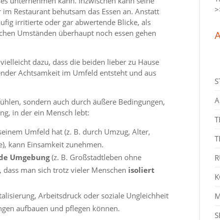
ses unternehmen kann. Inzwischen kann seine
>
hr im Restaurant behutsam das Essen an. Anstatt
ufig irritierte oder gar abwertende Blicke, als
olchen Umständen überhaupt noch essen gehen
A
ielleicht dazu, dass die beiden lieber zu Hause
hlender Achtsamkeit im Umfeld entsteht und aus
S
A
efühlen, sondern auch durch äußere Bedingungen,
g, in der ein Mensch lebt:
T
seinem Umfeld hat (z. B. durch Umzug, Alter,
T
e), kann Einsamkeit zunehmen.
nde Umgebung
(z. B. Großstadtleben ohne
R
 dass man sich trotz vieler Menschen
isoliert
K
talisierung, Arbeitsdruck oder soziale Ungleichheit
M
ungen aufbauen und pflegen können.
S