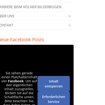
ARRIERE BEIM KÖLNER BILDERBOGEN
BER UNS
ONTAKT
eue Facebook Posts
Sie sehen gerade
einen Platzhalterinhalt
von
Facebook
. Um auf
Inhalt
den eigentlichen
entsperren
Inhalt zuzugreifen,
klicken Sie auf die
Erforderlichen
Schaltfläche unten.
Bitte beachten Sie,
Service
dass dabei Daten an