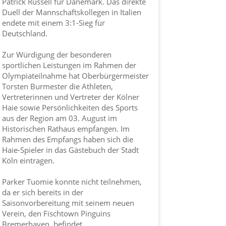
Patrick Russell für Dänemark. Das direkte
Duell der Mannschaftskollegen in Italien
endete mit einem 3:1-Sieg für
Deutschland.
Zur Würdigung der besonderen
sportlichen Leistungen im Rahmen der
Olympiateilnahme hat Oberbürgermeister
Torsten Burmester die Athleten,
Vertreterinnen und Vertreter der
Kölner
Haie
sowie Persönlichkeiten des Sports
aus der Region am 03. August im
Historischen Rathaus empfangen. Im
Rahmen des Empfangs haben sich die
Haie-Spieler in das Gästebuch der
Stadt
Köln
eintragen.
Parker Tuomie konnte nicht teilnehmen,
da er sich bereits in der
Saisonvorbereitung mit seinem neuen
Verein, den Fischtown Pinguins
Bremerhaven, befindet.