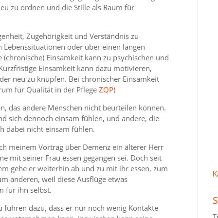
u zu ordnen und die Stille als Raum für
genheit, Zugehörigkeit und Verständnis zu
en Lebenssituationen oder über einen langen
e (chronische) Einsamkeit kann zu psychischen und
urzfristige Einsamkeit kann dazu motivieren,
der neu zu knüpfen. Bei chronischer Einsamkeit
rum für Qualität in der Pflege
ZQP
)
en, das andere Menschen nicht beurteilen können.
nd sich dennoch einsam fühlen, und andere, die
h dabei nicht einsam fühlen.
nach meinem Vortrag über Demenz ein älterer Herr
ne mit seiner Frau essen gegangen sei. Doch seit
dem gehe er weiterhin ab und zu mit ihr essen, zum
K
zum anderen, weil diese Ausflüge etwas
 für ihn selbst.
S
u führen dazu, dass er nur noch wenig Kontakte
T