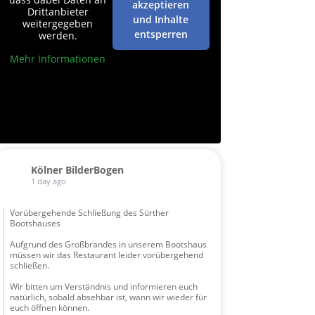
akzeptieren
Drittanbieter
und Inhalte
weitergegeben
entsperren
werden.
Mehr Informationen
Kölner BilderBogen
1 day ago
Vorübergehende Schließung des Sürther
Bootshauses
Aufgrund des Großbrandes in unserem Bootshaus
müssen wir das Restaurant leider vorübergehend
schließen.
Wir bitten um Verständnis und informieren euch
natürlich, sobald absehbar ist, wann wir wieder für
euch öffnen können.