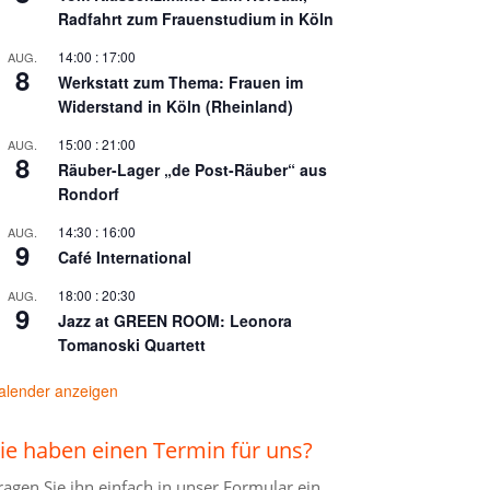
Radfahrt zum Frauenstudium in Köln
14:00
:
17:00
AUG.
8
Werkstatt zum Thema: Frauen im
Widerstand in Köln (Rheinland)
15:00
:
21:00
AUG.
8
Räuber-Lager „de Post-Räuber“ aus
Rondorf
14:30
:
16:00
AUG.
9
Café International
18:00
:
20:30
AUG.
9
Jazz at GREEN ROOM: Leonora
Tomanoski Quartett
alender anzeigen
ie haben einen Termin für uns?
ragen Sie ihn einfach in unser
Formular ein