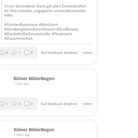
Unser besonderer Dank gilt allen Einsatzkräften
für ihre schnelle, engagierte und professionelle
Hilfe.
#SürtherBootshaus #KölnSürth
#VorübergehendGeschlossen #Großbrand
#DankeAnDieEinsatzkräfte #Feuerwehr
#Zusammenhalt
8
1
0
Auf Facebook ansehen
·
teilen
Kölner BilderBogen
1 day ago
1
0
0
Auf Facebook ansehen
·
teilen
Kölner BilderBogen
2 days ago