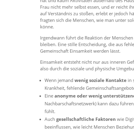
hat und kaum Aktivitäten außerhalb des Hau
Frau nicht mehr selbst essen, und er reicht i
auf Verständnis zu stoßen, erlebt er jedoch hä
fragten sich die Menschen, wie man unter s
könne.
Irgendwann führt die Reaktion der Menschen v
bleiben. Eine stille Entscheidung, die aus fe
Gemeinschaft Einsamkeit werden lässt.
Einsamkeit entsteht nicht nur aus inneren G
also durch die soziale und physische Umgebun
Wenn jemand
wenig soziale Kontakte
in 
Krankheit, fehlende Gemeinschaftsangebot
Eine
anonyme oder wenig unterstütze
Nachbarschaftsnetzwerk) kann dazu führen,
fühlt.
Auch
gesellschaftliche Faktoren
wie Digi
beeinflussen, wie leicht Menschen Bezieh