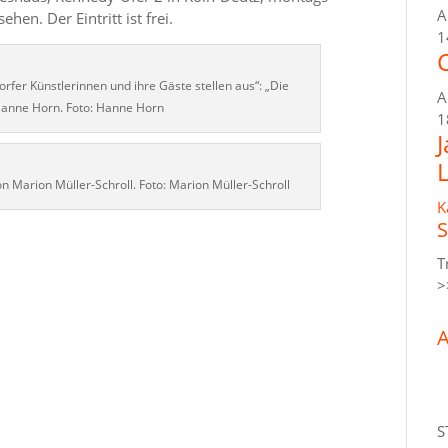
A
hen. Der Eintritt ist frei.
1
C
rfer Künstlerinnen und ihre Gäste stellen aus“: „Die
A
 Hanne Horn. Foto: Hanne Horn
1
on Marion Müller-Schroll. Foto: Marion Müller-Schroll
K
S
T
>
A
S