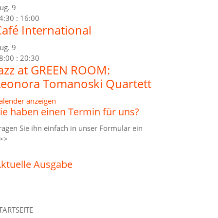
ug.
9
4:30
:
16:00
afé International
ug.
9
8:00
:
20:30
Jazz at GREEN ROOM:
Leonora Tomanoski Quartett
alender anzeigen
ie haben einen Termin für uns?
ragen Sie ihn einfach in unser
Formular ein
>>
ktuelle Ausgabe
TARTSEITE