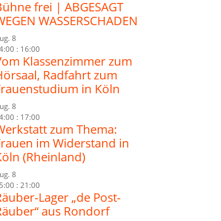
Bühne frei | ABGESAGT
WEGEN WASSERSCHADEN
ug.
8
4:00
:
16:00
Vom Klassenzimmer zum
Hörsaal, Radfahrt zum
Frauenstudium in Köln
ug.
8
4:00
:
17:00
Werkstatt zum Thema:
Frauen im Widerstand in
Köln (Rheinland)
ug.
8
5:00
:
21:00
Räuber-Lager „de Post-
Räuber“ aus Rondorf