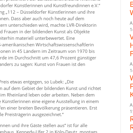
dorfer Künstlerinnen und Kunstfreundinnen e.V.“
ng „112 – Düsseldorfer Künstlerinnen und ihre
innen. Dass aber auch noch heute auf dem
A
ern unterschieden wird, machte LVR-Direktorin
1
nd Frauen in der bildenden Kunst als Objekte
iterhin materiell unterbewertet. Eine
US-amerikanischen Wirtschaftswissenschaftlerin
ionen in 45 Ländern im Zeitraum von 1970 bis
rde im Durchschnitt um 47,6 Prozent günstiger
A
anders zu sagen: Kunst von Frauen ist den
1
reis etwas entgegen, so Lubek: „Die
 auf dem Gebiet der bildenden Kunst und richtet
e im Rheinland leben oder arbeiten. Neben dem
e Künstlerinnen eine eigene Ausstellung in einem
A
n einer breiten Bevölkerung präsentieren. Erst
1
le Preisträgerin ausgezeichnet.“
nen und ihre Gäste stellen aus“ ist für alle
ndeshaus, Kennedy-Ufer 2 in Köln-Deutz, montags