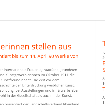
erinnen stellen aus
J
tiert bis zum 14. April 90 Werke von
2
er Internationale Frauentag stattfand, gründeten
 und Kunstgewerblerinnen im Oktober 1911 die
A
 Kunstfreundinnen“. Die Zeit vor dem
1
schichte der Unterdrückung weiblicher Kunst,
usbildung, bei Ausstellungen und im Erwerbsleben.
hl in der Gesellschaft als auch in der Kunst.
A
1
ren präsentiert der Landschaftsverband Rheinland