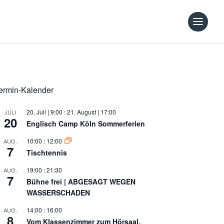
ermin-Kalender
20. Juli | 9:00
:
21. August | 17:00
JULI
20
Englisch Camp Köln Sommerferien
10:00
:
12:00
AUG.
7
Tischtennis
19:00
:
21:30
AUG.
7
Bühne frei | ABGESAGT WEGEN
WASSERSCHADEN
14:00
:
16:00
AUG.
8
Vom Klassenzimmer zum Hörsaal,