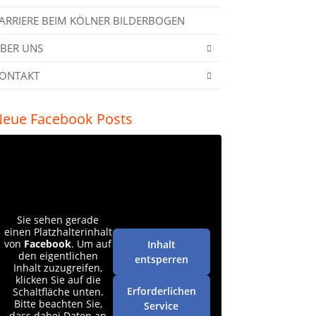
ARRIERE BEIM KÖLNER BILDERBOGEN
BER UNS
ONTAKT
eue Facebook Posts
Sie sehen gerade
einen Platzhalterinhalt
von
Facebook
. Um auf
Inhalt
den eigentlichen
entsperren
Inhalt zuzugreifen,
klicken Sie auf die
Erforderlichen
Schaltfläche unten.
Bitte beachten Sie,
Service
dass dabei Daten an