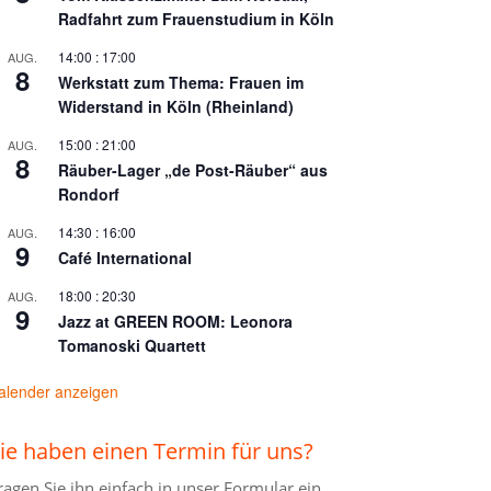
Radfahrt zum Frauenstudium in Köln
14:00
:
17:00
AUG.
8
Werkstatt zum Thema: Frauen im
Widerstand in Köln (Rheinland)
15:00
:
21:00
AUG.
8
Räuber-Lager „de Post-Räuber“ aus
Rondorf
14:30
:
16:00
AUG.
9
Café International
18:00
:
20:30
AUG.
9
Jazz at GREEN ROOM: Leonora
Tomanoski Quartett
alender anzeigen
ie haben einen Termin für uns?
ragen Sie ihn einfach in unser
Formular ein