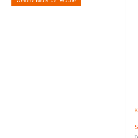
Weitere Bilder der Woche
K
S
T