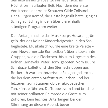
den ausverkauften Saal zu karnevalistischer
Höchstform auflaufen ließ. Nachdem der erste
Vorsitzende der Adler-Schützen-Gilde Zollstock,
Hans-Jürgen Kampf, die Gäste begrüßt hatte, ging es
Schlag auf Schlag in dem über viereinhalb
stündigen Programm weiter.
Den Anfang machte das Musikcorps Husaren grün-
gelb, der das Kölner Kinderdreigestirn in den Saal
begleitete. Musikalisch wurde eine breite Palette –
vom Newcomer „de Rumtreiber“, über altbekannte
Gruppen, wie die Flöckchen, bis zum Urgestein des
Kölner Karnevals, Peter Horn, geboten. Vom Buure
Schnäuzerballett und den Sternschnuppen aus
Bockeroth wurden tänzerische Einlagen gebracht,
die bei dem ersten Auftritt zum Lachen und bei
letzterem zum Staunen ob der akrobatischen
Tanzkünste führten. De Tuppes vum Land brachte
mit seiner brillanten Reimrede die Gäste zum
Zuhören, kein leichtes Unterfangen bei der
Stimmung an diesem Abend, bevor