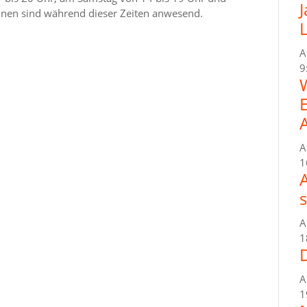
nnen sind während dieser Zeiten anwesend.
A
9
A
1
A
1
A
1