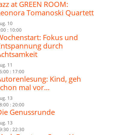
Jazz at GREEN ROOM:
Leonora Tomanoski Quartett
ug.
10
:00
:
10:00
Wochenstart: Fokus und
Entspannung durch
Achtsamkeit
ug.
11
6:00
:
17:00
Autorenlesung: Kind, geh
schon mal vor…
ug.
13
8:00
:
20:00
Die Genussrunde
ug.
13
9:30
:
22:30