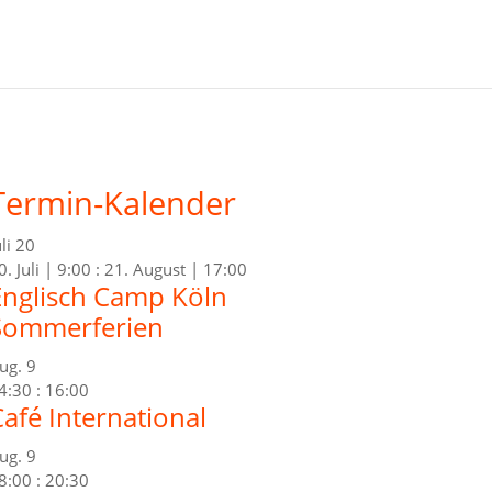
Termin-Kalender
uli
20
0. Juli | 9:00
:
21. August | 17:00
Englisch Camp Köln
Sommerferien
ug.
9
4:30
:
16:00
afé International
ug.
9
8:00
:
20:30