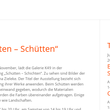
ten – Schütten“
J
2
November, lädt die Galerie K49 in der
ng „Schütten – Schichten“. Zu sehen sind Bilder der
 Zieleke. Der Titel der Ausstellung bezieht sich
A
ehung ihrer Werke anwenden. Beim Schütten werden
1
 Leinwand gegeben, wodurch die Materialien
C
erden die Farben übereinander aufgetragen. Einige
e wie Landschaften.
A
1
17 bis 20 Uhr, am Samstag von 14 bis 19 Uhr und