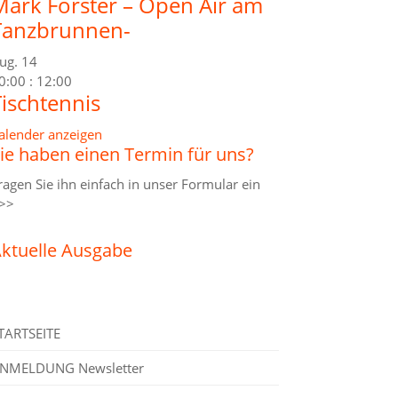
Mark Forster – Open Air am
Tanzbrunnen-
ug.
14
0:00
:
12:00
Tischtennis
alender anzeigen
ie haben einen Termin für uns?
ragen Sie ihn einfach in unser
Formular ein
>>
ktuelle Ausgabe
TARTSEITE
NMELDUNG Newsletter