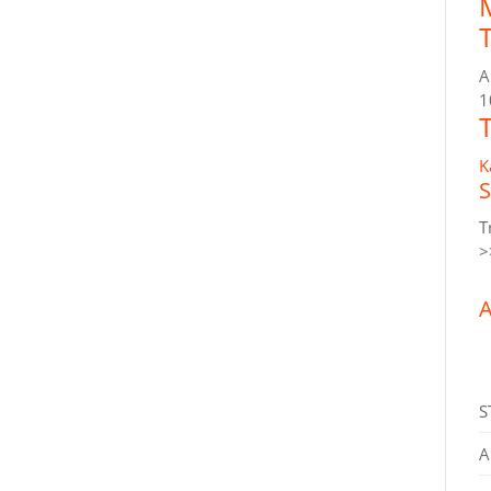
A
1
K
S
T
>
A
S
A