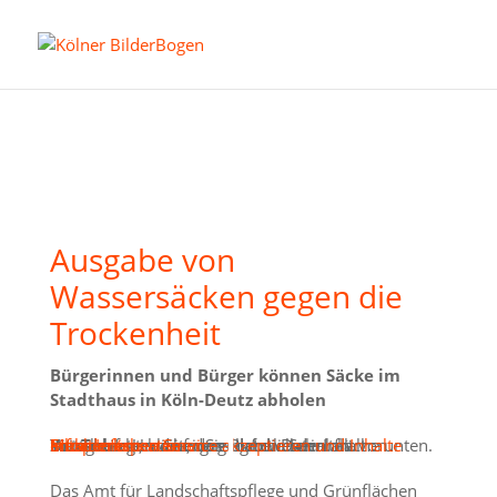
Ausgabe von
Wassersäcken gegen die
Trockenheit
Bürgerinnen und Bürger können Säcke im
Stadthaus in Köln-Deutz abholen
Sie sehen gerade einen Platzhalterinhalt von
YouTube
. Um auf den eigentlichen Inhalt zuzugreifen, klicken Sie auf die Schaltfläche unten. Bitte beachten Sie, dass dabei Daten an Drittanbieter weitergegeben werden.
Mehr Informationen
Inhalt entsperren
Erforderlichen Service akzeptieren und Inhalte entsperren
Das Amt für Landschaftspflege und Grünflächen