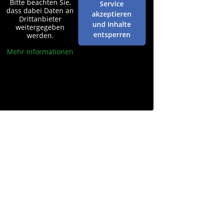
Bitte beachten Sie,
Service
dass dabei Daten an
akzeptieren
Drittanbieter
und Inhalte
weitergegeben
entsperren
werden.
Mehr Informationen