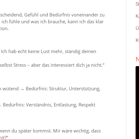
S
entscheidend, Gefühl und Bedürfnis voneinander zu
K
ich fühle und was ich brauche, kann ich das klar
Ü
ion.
K
Ich hab echt keine Lust mehr, ständig deinen
N
selbst Stress – aber das interessiert dich ja nicht.“
auch wütend → Bedürfnis: Struktur, Unterstützung,
→ Bedürfnis: Verständnis, Entlastung, Respekt
n, wenn du später kommst. Mir wäre wichtig, dass
it?“