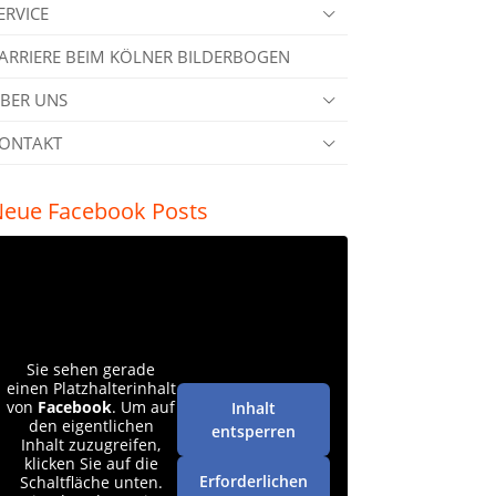
ERVICE
ARRIERE BEIM KÖLNER BILDERBOGEN
BER UNS
ONTAKT
eue Facebook Posts
Sie sehen gerade
einen Platzhalterinhalt
von
Facebook
. Um auf
Inhalt
den eigentlichen
entsperren
Inhalt zuzugreifen,
klicken Sie auf die
Erforderlichen
Schaltfläche unten.