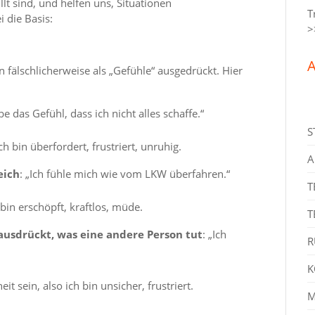
lt sind, und helfen uns, Situationen
T
 die Basis:
>
A
älschlicherweise als „Gefühle“ ausgedrückt. Hier
abe das Gefühl, dass ich nicht alles schaffe.“
S
 bin überfordert, frustriert, unruhig.
A
eich
: „Ich fühle mich wie vom LKW überfahren.“
T
bin erschöpft, kraftlos, müde.
T
 ausdrückt, was eine andere Person tut
: „Ich
R
K
t sein, also ich bin unsicher, frustriert.
M