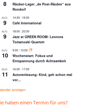
8
Räuber-Lager „de Post-Räuber“ aus
Rondorf
14:30
:
16:00
AUG.
9
Café International
18:00
:
20:30
AUG.
9
Jazz at GREEN ROOM: Leonora
Tomanoski Quartett
9:00
:
10:00
AUG.
10
Wochenstart: Fokus und
Entspannung durch Achtsamkeit
16:00
:
17:00
AUG.
11
Autorenlesung: Kind, geh schon mal
vor…
alender anzeigen
ie haben einen Termin für uns?