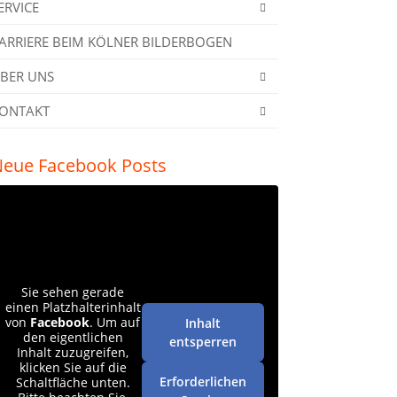
ERVICE
ARRIERE BEIM KÖLNER BILDERBOGEN
BER UNS
ONTAKT
eue Facebook Posts
Sie sehen gerade
einen Platzhalterinhalt
von
Facebook
. Um auf
Inhalt
den eigentlichen
entsperren
Inhalt zuzugreifen,
klicken Sie auf die
Erforderlichen
Schaltfläche unten.