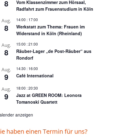
8
Vom Klassenzimmer zum Hörsaal,
Radfahrt zum Frauenstudium in Köln
14:00
:
17:00
Aug.
8
Werkstatt zum Thema: Frauen im
Widerstand in Köln (Rheinland)
15:00
:
21:00
Aug.
8
Räuber-Lager „de Post-Räuber“ aus
Rondorf
14:30
:
16:00
Aug.
9
Café International
18:00
:
20:30
Aug.
9
Jazz at GREEN ROOM: Leonora
Tomanoski Quartett
alender anzeigen
ie haben einen Termin für uns?