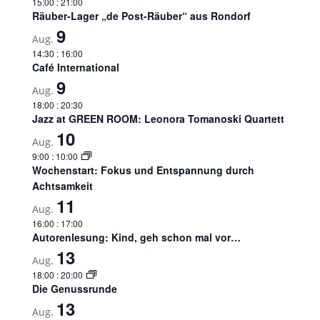
15:00
:
21:00
Räuber-Lager „de Post-Räuber“ aus Rondorf
9
Aug.
14:30
:
16:00
Café International
9
Aug.
18:00
:
20:30
Jazz at GREEN ROOM: Leonora Tomanoski Quartett
10
Aug.
9:00
:
10:00
Wochenstart: Fokus und Entspannung durch
Achtsamkeit
11
Aug.
16:00
:
17:00
Autorenlesung: Kind, geh schon mal vor…
13
Aug.
18:00
:
20:00
Die Genussrunde
13
Aug.