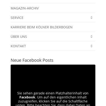
MAGAZIN-ARCHIV
SERVICE
KARRIERE BEIM KÖLNER BILDERBOGEN
ÜBER UNS
KONTAKT
Neue Facebook Posts
Sie sehen gerade einen Platzhalterinhalt von
Facebook
. Um auf den eigentlichen Inhalt
zuzugreifen, klicken Sie auf die Schaltfläche
unten. Bitte beachten Sie, dass dabei Daten an