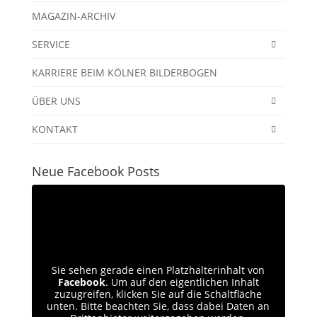
MAGAZIN-ARCHIV
SERVICE
KARRIERE BEIM KÖLNER BILDERBOGEN
ÜBER UNS
KONTAKT
Neue Facebook Posts
Sie sehen gerade einen Platzhalterinhalt von
Facebook
. Um auf den eigentlichen Inhalt
zuzugreifen, klicken Sie auf die Schaltfläche
unten. Bitte beachten Sie, dass dabei Daten an