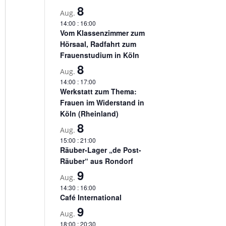
8
Aug.
14:00
:
16:00
Vom Klassenzimmer zum
Hörsaal, Radfahrt zum
Frauenstudium in Köln
8
Aug.
14:00
:
17:00
Werkstatt zum Thema:
Frauen im Widerstand in
Köln (Rheinland)
8
Aug.
15:00
:
21:00
Räuber-Lager „de Post-
Räuber“ aus Rondorf
9
Aug.
14:30
:
16:00
Café International
9
Aug.
18:00
:
20:30