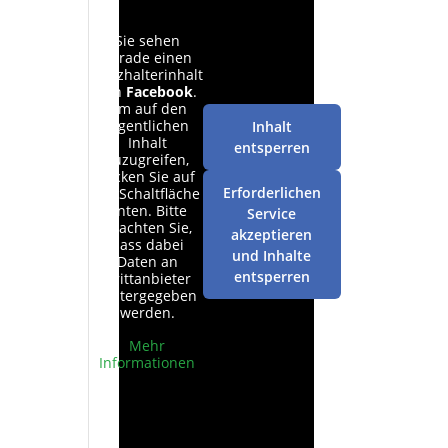
Sie sehen
gerade einen
Platzhalterinhalt
von
Facebook
.
Um auf den
eigentlichen
Inhalt
Inhalt
entsperren
zuzugreifen,
klicken Sie auf
Erforderlichen
die Schaltfläche
unten. Bitte
Service
beachten Sie,
akzeptieren
dass dabei
und Inhalte
Daten an
entsperren
Drittanbieter
weitergegeben
werden.
Mehr
Informationen