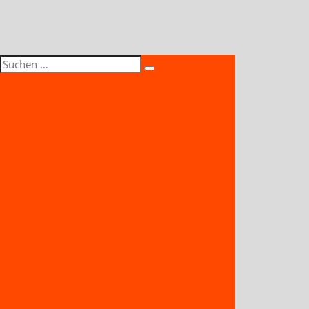
STARTSEITE
ANMELDUNG Newsletter
TERMIN-KALENDER
TERMIN EINTRAGEN
RUBRIKEN
Stadtgeschichten
Wohnen und Schlafen
Fitness
Lebensthemen
Finanzen
Sinnsprüche
Bilder der Woche
Mojanas mindful moments
Rezepte
Restaurant Speisekarten
Auto