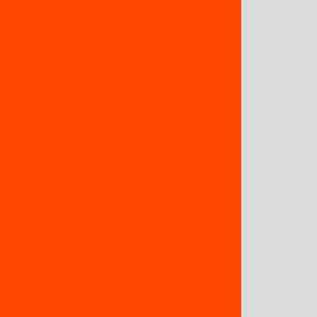
KÖLSCHES WÖDERBOCH
MAGAZIN-ARCHIV
SERVICE
Werben im BilderBogen
Den gedruckten BilderBogen abonnieren
ABO: Newsletter
BilderBogen Archiv
Rheinpegel
Parken in Rodenkirchen
Verkehrskalender
Straßen im Stadtbezirk
Schifffahrt
Bezirksvertretung Rodenkirchen
KARRIERE BEIM KÖLNER BILDERBOGEN
ÜBER UNS
Werben im BilderBogen
Über uns
Team
KONTAKT
E-Mail an uns