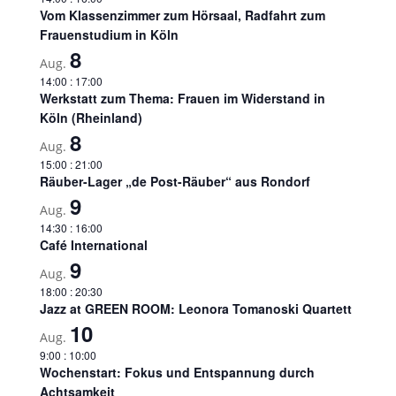
Vom Klassenzimmer zum Hörsaal, Radfahrt zum
Frauenstudium in Köln
8
Aug.
14:00
:
17:00
Werkstatt zum Thema: Frauen im Widerstand in
Köln (Rheinland)
8
Aug.
15:00
:
21:00
Räuber-Lager „de Post-Räuber“ aus Rondorf
9
Aug.
14:30
:
16:00
Café International
9
Aug.
18:00
:
20:30
Jazz at GREEN ROOM: Leonora Tomanoski Quartett
10
Aug.
9:00
:
10:00
Wochenstart: Fokus und Entspannung durch
Achtsamkeit